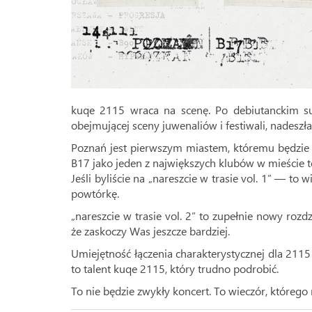
kuqe 2115 wraca na scenę. Po debiutanckim sukc
obejmującej sceny juwenaliów i festiwali, nadeszła
Poznań jest pierwszym miastem, któremu będzie 
B17 jako jeden z największych klubów w mieście to
Jeśli byliście na „nareszcie w trasie vol. 1” — to w
powtórkę.
„nareszcie w trasie vol. 2” to zupełnie nowy rozd
że zaskoczy Was jeszcze bardziej.
Umiejętność łączenia charakterystycznej dla 211
to talent kuqe 2115, który trudno podrobić.
To nie będzie zwykły koncert. To wieczór, którego