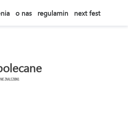
nia
o nas
regulamin
next fest
polecane
 nie znaleziono.