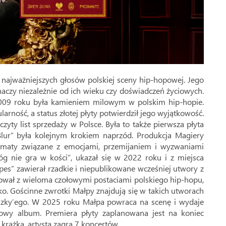
z najważniejszych głosów polskiej sceny hip-hopowej. Jego
uchaczy niezależnie od ich wieku czy doświadczeń życiowych.
2009 roku była kamieniem milowym w polskim hip-hopie.
rność, a status złotej płyty potwierdził jego wyjątkowość.
yty list sprzedaży w Polsce. Była to także pierwsza płyta
„Blur” była kolejnym krokiem naprzód. Produkcja Magiery
 tematy związane z emocjami, przemijaniem i wyzwaniami
g nie gra w kości”, ukazał się w 2022 roku i z miejsca
pes” zawierał rzadkie i niepublikowane wcześniej utwory z
ował z wieloma czołowymi postaciami polskiego hip-hopu,
o. Gościnne zwrotki Małpy znajdują się w takich utworach
ielzky’ego. W 2025 roku Małpa powraca na scenę i wydaje
nowy album. Premiera płyty zaplanowana jest na koniec
krążka, artysta zagra 7 koncertów.