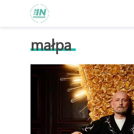
małpa