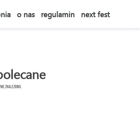
nia
o nas
regulamin
next fest
polecane
 nie znaleziono.