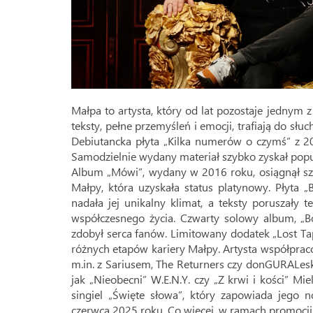
Małpa to artysta, który od lat pozostaje jednym 
teksty, pełne przemyśleń i emocji, trafiają do sł
Debiutancka płyta „Kilka numerów o czymś” z 
Samodzielnie wydany materiał szybko zyskał popula
Album „Mówi”, wydany w 2016 roku, osiągnął szcz
Małpy, która uzyskała status platynowy. Płyta 
nadała jej unikalny klimat, a teksty poruszały
współczesnego życia. Czwarty solowy album, „Bó
zdobył serca fanów. Limitowany dodatek „Lost Ta
różnych etapów kariery Małpy. Artysta współprac
m.in. z Sariusem, The Returners czy donGURALesk
jak „Nieobecni” W.E.N.Y. czy „Z krwi i kości” M
singiel „Święte słowa”, który zapowiada jego 
czerwca 2025 roku. Co więcej, w ramach promocji 