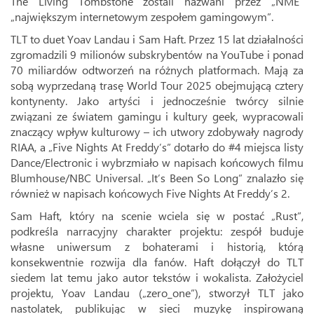
The Living Tombstone zostali nazwani przez „NME”
„największym internetowym zespołem gamingowym”.
TLT to duet Yoav Landau i Sam Haft. Przez 15 lat działalności
zgromadzili 9 milionów subskrybentów na YouTube i ponad
70 miliardów odtworzeń na różnych platformach. Mają za
sobą wyprzedaną trasę World Tour 2025 obejmującą cztery
kontynenty. Jako artyści i jednocześnie twórcy silnie
związani ze światem gamingu i kultury geek, wypracowali
znaczący wpływ kulturowy – ich utwory zdobywały nagrody
RIAA, a „Five Nights At Freddy’s” dotarło do #4 miejsca listy
Dance/Electronic i wybrzmiało w napisach końcowych filmu
Blumhouse/NBC Universal. „It’s Been So Long” znalazło się
również w napisach końcowych Five Nights At Freddy’s 2.
Sam Haft, który na scenie wciela się w postać „Rust”,
podkreśla narracyjny charakter projektu: zespół buduje
własne uniwersum z bohaterami i historią, którą
konsekwentnie rozwija dla fanów. Haft dołączył do TLT
siedem lat temu jako autor tekstów i wokalista. Założyciel
projektu, Yoav Landau („zero_one”), stworzył TLT jako
nastolatek, publikując w sieci muzykę inspirowaną