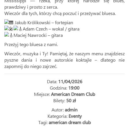
Mississippi — rzeka, przy której narodził się blues,
prawdziwy i prosto z serca.
Wieczór dla tych, którzy chcą poczuć i przeżywać bluesa.
Jakub Królikowski – fortepian
Adam Czech – wokal / gitara
Maciej Nawrocki – gitara
Przeżyj tego bluesa z nami.
Wieczór, muzyka i Ty! Pamiętaj, że naszym menu znajdziesz
pyszne dania i nowe autorskie koktajle – dlatego nie
zapomnij do niego zajrzeć.
Data:
11/04/2026
Godzina:
19:00
Miejsce:
American Dream Club
Bilety:
50 zł
Autor:
admin
Kategoria:
Eventy
Tagi:
american dream club