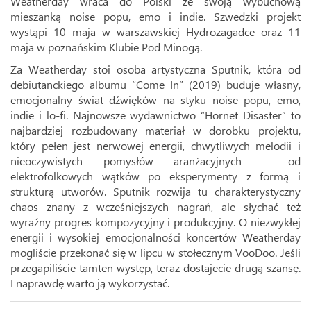
Weatherday wraca do Polski ze swoją wybuchową
mieszanką noise popu, emo i indie. Szwedzki projekt
wystąpi 10 maja w warszawskiej Hydrozagadce oraz 11
maja w poznańskim Klubie Pod Minogą.
Za Weatherday stoi osoba artystyczna Sputnik, która od
debiutanckiego albumu “Come In” (2019) buduje własny,
emocjonalny świat dźwięków na styku noise popu, emo,
indie i lo-fi. Najnowsze wydawnictwo “Hornet Disaster” to
najbardziej rozbudowany materiał w dorobku projektu,
który pełen jest nerwowej energii, chwytliwych melodii i
nieoczywistych pomysłów aranżacyjnych – od
elektrofolkowych wątków po eksperymenty z formą i
strukturą utworów. Sputnik rozwija tu charakterystyczny
chaos znany z wcześniejszych nagrań, ale słychać też
wyraźny progres kompozycyjny i produkcyjny. O niezwykłej
energii i wysokiej emocjonalności koncertów Weatherday
mogliście przekonać się w lipcu w stołecznym VooDoo. Jeśli
przegapiliście tamten występ, teraz dostajecie drugą szansę.
I naprawdę warto ją wykorzystać.