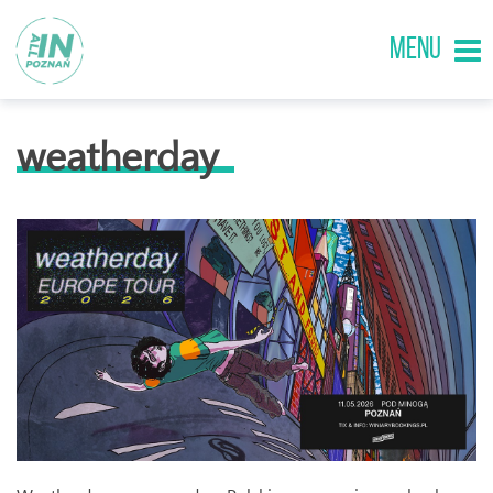
MENU
weatherday