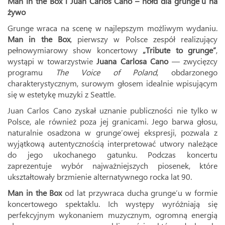
Man in the Box i Juan Carlos Cano – hołd dla grunge’u na
żywo
Grunge wraca na scenę w najlepszym możliwym wydaniu.
Man in the Box
, pierwszy w Polsce zespół realizujący
pełnowymiarowy show koncertowy
„Tribute to grunge”
,
wystąpi w towarzystwie
Juana Carlosa Cano
— zwycięzcy
programu
The Voice of Poland
, obdarzonego
charakterystycznym, surowym głosem idealnie wpisującym
się w estetykę muzyki z Seattle.
Juan Carlos Cano zyskał uznanie publiczności nie tylko w
Polsce, ale również poza jej granicami. Jego barwa głosu,
naturalnie osadzona w grunge’owej ekspresji, pozwala z
wyjątkową autentycznością interpretować utwory należące
do jego ukochanego gatunku. Podczas koncertu
zaprezentuje wybór najważniejszych piosenek, które
ukształtowały brzmienie alternatywnego rocka lat 90.
Man in the Box
od lat przywraca ducha grunge’u w formie
koncertowego spektaklu. Ich występy wyróżniają się
perfekcyjnym wykonaniem muzycznym, ogromną energią