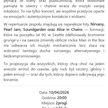
płynącą ze sceny oraz publicznością, która doskonale
pamięta te utwory i chętnie wraca do muzyki swojej
młodości. To nie tylko koncert, ale wspólne przeżycie oparte
na emocjach i autentycznym kontakcie z widzami.
W repertuarze zespołu znajdują się największe hity
Nirvany,
Pearl Jam, Soundgarden oraz Alice in Chains
— formacji,
które na początku lat 90. w Seattle zdefiniowały brzmienie
grunge’u i na zawsze zmieniły oblicze rocka. Man in the Box
nie odtwarza ich muzyki mechanicznie, lecz stara się
wskrzesić tamtego ducha: surowego, alternatywnego i
bezkompromisowego.
To propozycja dla wszystkich, którzy chcą choć na jeden
wieczór wrócić do czasów, gdy rock był szczery, głośny i
pełen emocji — oraz dla tych, którzy dopiero odkrywają jego
korzenie.
Data:
10/04/2026
Godzina:
20:00
Miejsce:
2progi