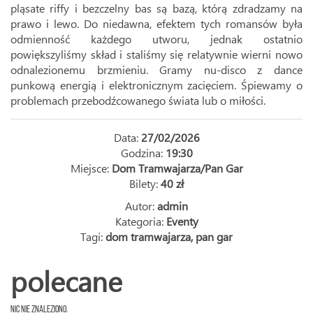
pląsate riffy i bezczelny bas są bazą, którą zdradzamy na
prawo i lewo. Do niedawna, efektem tych romansów była
odmienność każdego utworu, jednak ostatnio
powiększyliśmy skład i staliśmy się relatywnie wierni nowo
odnalezionemu brzmieniu. Gramy nu-disco z dance
punkową energią i elektronicznym zacięciem. Śpiewamy o
problemach przebodźcowanego świata lub o miłości.
Data:
27/02/2026
Godzina:
19:30
Miejsce:
Dom Tramwajarza/Pan Gar
Bilety:
40 zł
Autor:
admin
Kategoria:
Eventy
Tagi:
dom tramwajarza
,
pan gar
polecane
Nic nie znaleziono.