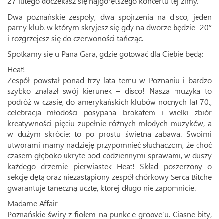
27 lutego doczekasz się najgorętszego koncertu tej zimy.
Dwa poznańskie zespoły, dwa spojrzenia na disco, jeden
parny klub, w którym skryjesz się gdy na dworze będzie -20°
i rozgrzejesz się do czerwoności tańcząc.
Spotkamy się u Pana Gara, gdzie gotować dla Ciebie będą:
Heat!
Zespół powstał ponad trzy lata temu w Poznaniu i bardzo
szybko znalazł swój kierunek – disco! Nasza muzyka to
podróż w czasie, do amerykańskich klubów nocnych lat 70.,
celebracja młodości posypana brokatem i wielki zbiór
kreatywności pięciu zupełnie różnych młodych muzyków, a
w dużym skrócie: to po prostu świetna zabawa. Swoimi
utworami mamy nadzieję przypomnieć słuchaczom, że choć
czasem głęboko ukryte pod codziennymi sprawami, w duszy
każdego drzemie pierwiastek Heat! Skład poszerzony o
sekcję dętą oraz niezastąpiony zespół chórkowy Serca Bitche
gwarantuje taneczną ucztę, której długo nie zapomnicie.
Madame Affair
Poznańskie świry z fiołem na punkcie groove’u. Ciasne bity,