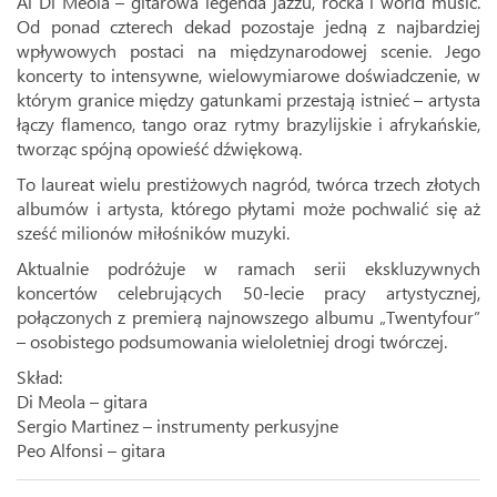
Al Di Meola – gitarowa legenda jazzu, rocka i world music.
Od ponad czterech dekad pozostaje jedną z najbardziej
wpływowych postaci na międzynarodowej scenie. Jego
koncerty to intensywne, wielowymiarowe doświadczenie, w
którym granice między gatunkami przestają istnieć – artysta
łączy flamenco, tango oraz rytmy brazylijskie i afrykańskie,
tworząc spójną opowieść dźwiękową.
To laureat wielu prestiżowych nagród, twórca trzech złotych
albumów i artysta, którego płytami może pochwalić się aż
sześć milionów miłośników muzyki.
Aktualnie podróżuje w ramach serii ekskluzywnych
koncertów celebrujących 50-lecie pracy artystycznej,
połączonych z premierą najnowszego albumu „Twentyfour”
– osobistego podsumowania wieloletniej drogi twórczej.
Skład:
Di Meola – gitara
Sergio Martinez – instrumenty perkusyjne
Peo Alfonsi – gitara