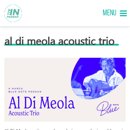
MENU
al di meola acoustic trio