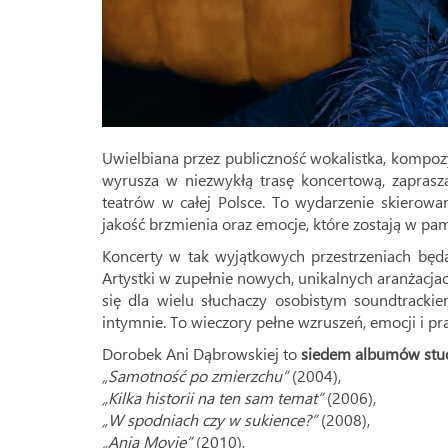
Uwielbiana przez publiczność wokalistka, kompoz
wyrusza w niezwykłą trasę koncertową, zapraszaj
teatrów w całej Polsce. To wydarzenie skierowa
jakość brzmienia oraz emocje, które zostają w pam
Koncerty w tak wyjątkowych przestrzeniach będą
Artystki w zupełnie nowych, unikalnych aranżacjach.
się dla wielu słuchaczy osobistym soundtrackiem
intymnie. To wieczory pełne wzruszeń, emocji i p
Dorobek Ani Dąbrowskiej to
siedem albumów stu
„Samotność po zmierzchu”
(2004),
„Kilka historii na ten sam temat”
(2006),
„W spodniach czy w sukience?”
(2008),
„Ania Movie”
(2010),