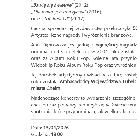
„Bawię się świetnie”
(2012),
„Dla naiwnych marzycieli”
(2016)
oraz
„The Best Of”
(2017).
Łączna sprzedaż jej wydawnictw przekroczyła
5
Artystce liczne nagrody i wyróżnienia branżowe.
Ania Dąbrowska jest jedną z
najczęściej nagrad
nominacji i 9 statuetek. Już w 2004 roku został
oraz za Album Roku Pop. Kolejne lata przynio
Wideoklip Roku, Album Roku Pop oraz wyróżnienia
Jej dorobek artystyczny i wkład w kulturę zos
roku została
Ambasadorką Województwa Lubels
miasta Chełm
.
Nadchodzące koncerty to wydarzenia szczególne –
chcą po raz pierwszy zanurzyć się w świecie wraż
spotkania, które przypominają, jak wielką siłę ma
Data:
13/04/2026
Godzina:
19:00