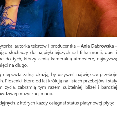
ytorka, autorka tekstów i producentka –
Ania Dąbrowska
–
ąc słuchaczy do najpiękniejszych sal filharmonii, oper i
ne do tych, którzy cenią kameralną atmosferę, najwyższą
ięci na długo.
 niepowtarzalną okazją, by usłyszeć największe przeboje
 Piosenki, które od lat królują na listach przebojów i stały
 życia, zabrzmią tym razem subtelniej, bliżej i bardziej
rawdziwej muzycznej magii.
dyjnych
, z których każdy osiągnął status platynowej płyty: