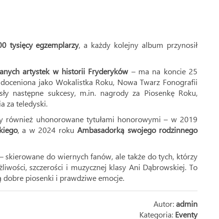
00 tysięcy egzemplarzy
, a każdy kolejny album przynosił
zanych artystek w historii Fryderyków
– ma na koncie 25
a doceniona jako Wokalistka Roku, Nowa Twarz Fonografii
sły następne sukcesy, m.in. nagrody za Piosenkę Roku,
 za teledyski.
tały również uhonorowane tytułami honorowymi – w 2019
kiego
, a w 2024 roku
Ambasadorką swojego rodzinnego
 skierowane do wiernych fanów, ale także do tych, którzy
liwości, szczerości i muzycznej klasy Ani Dąbrowskiej. To
ją dobre piosenki i prawdziwe emocje.
Autor:
admin
Kategoria:
Eventy