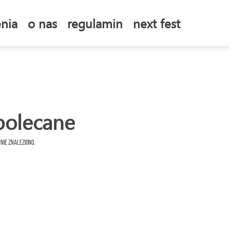
nia
o nas
regulamin
next fest
polecane
 nie znaleziono.