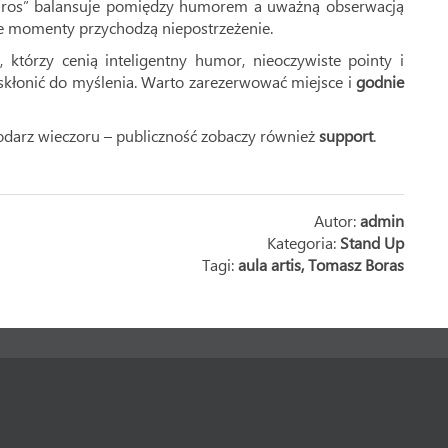
airos” balansuje pomiędzy humorem a uważną obserwacją
ze momenty przychodzą niepostrzeżenie.
którzy cenią inteligentny humor, nieoczywiste pointy i
j skłonić do myślenia. Warto zarezerwować miejsce i
godnie
odarz wieczoru – publiczność zobaczy również
support
.
Autor:
admin
Kategoria:
Stand Up
Tagi:
aula artis
,
Tomasz Boras