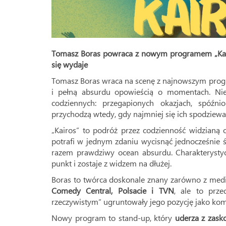
Tomasz Boras powraca z nowym programem „Kairo
się wydaje
Tomasz Boras wraca na scenę z najnowszym p
i pełną absurdu opowieścią o momentach. Nie 
codziennych: przegapionych okazjach, spóźni
przychodzą wtedy, gdy najmniej się ich spodziew
„Kairos” to podróż przez codzienność widzianą 
potrafi w jednym zdaniu wycisnąć jednocześnie śm
razem prawdziwy ocean absurdu. Charakterystyczn
punkt i zostaje z widzem na dłużej.
Boras to twórca doskonale znany zarówno z medió
Comedy Central, Polsacie i TVN
, ale to prze
rzeczywistym” ugruntowały jego pozycję jako kom
Nowy program to stand-up, który
uderza z zasko