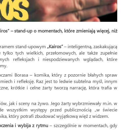
s” – stand-up o momentach, które zmieniają więcej, niż
rogramem stand-upowym
„Kairos”
– inteligentną, zaskakującą
tylko tych wielkich, przełomowych, ale także zupełnie
onych refleksjach i niespodziewanych wglądach, które
amy.
oczami Borasa – komika, który z pozornie błahych spraw
iech i refleksję. Raz jest to ledwie subtelna myśl, innym
e, krótkie i celne żarty tworzą narrację, która trafia w
w, jak i sceny na żywo. Jego żarty wybrzmiewały m.in. w
de wszystkim występy przed publicznością „w świecie
ika, który potrafi zbudować wyjątkową więź z widzem.
czenia i wybija z rytmu
– szczególnie w momentach, gdy