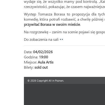
wydaje się, że wszystko mamy pod kontrolą. „K
rzeczywistości, pokazując, że czasem najważniejs
Występ Tomasza Borasa to propozycja dla tych, 
komedię, która potrafi rozbawić, a chwilę późnie
przywitać Borasa w swoim mieście
.
Na rozgrzewkę – zanim na scenie pojawi się gosp
Do zobaczenia na sali
Data:
04/02/2026
Godzina:
19:00
Miejsce:
Aula Artis
Bilety:
sold out
© 2026 Copyright All in Poznan.