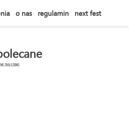
nia
o nas
regulamin
next fest
polecane
 nie znaleziono.