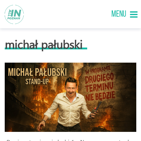
MENU
michał pałubski