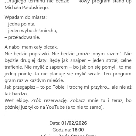
„Drugiego terminu nie będzie” – Nowy program stand-up
Michała Pałubskiego.
Wpadam do miasta:
– jedna pointa,
– jeden wybuch śmiechu,
– przeładowanie.
A naboi mam cały plecak.
Nie będzie poprawki. Nie będzie „może innym razem”. Nie
będzie drugiej daty. Będę jak snajper – jeden strzał, celne
trafienie. Nie mylić z saperem – bo jak on się pomyli, to ma
jedną pointę. Ja nie planuję się mylić wcale. Ten program
gram raz w każdym mieście.
Jak przegapisz – to po Tobie. I trochę mi przykro… ale nie aż
tak bardzo.
Weź ekipę. Zrób rezerwację. Zobacz mnie tu i teraz, bo
później już tylko na YouTube (a to nie to samo).
Data:
01/02/2026
Godzina:
18:00