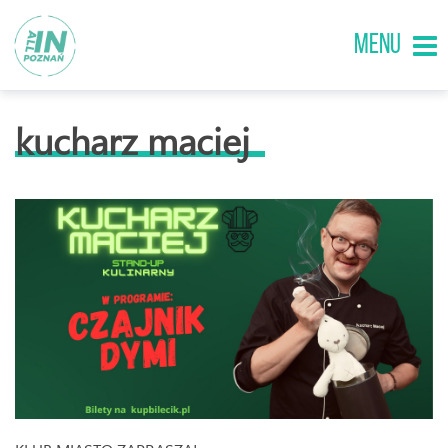
MENU
kucharz maciej