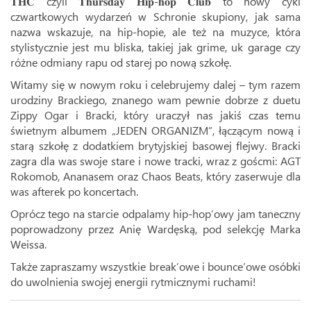
𝐓𝐇𝐂 czyli 𝐓𝐡𝐮𝐫𝐬𝐝𝐚𝐲 𝐇𝐢𝐩-𝐡𝐨𝐩 𝐂𝐥𝐮𝐛 to nowy cykl
czwartkowych wydarzeń w Schronie skupiony, jak sama
nazwa wskazuje, na hip-hopie, ale też na muzyce, która
stylistycznie jest mu bliska, takiej jak grime, uk garage czy
różne odmiany rapu od starej po nową szkołę.
Witamy się w nowym roku i celebrujemy dalej – tym razem
urodziny Brackiego, znanego wam pewnie dobrze z duetu
Zippy Ogar i Bracki, który uraczył nas jakiś czas temu
świetnym albumem „JEDEN ORGANIZM”, łączącym nową i
starą szkołę z dodatkiem brytyjskiej basowej flejwy. Bracki
zagra dla was swoje stare i nowe tracki, wraz z goścmi: AGT
Rokomob, Ananasem oraz Chaos Beats, który zaserwuje dla
was afterek po koncertach.
Oprócz tego na starcie odpalamy hip-hop’owy jam taneczny
poprowadzony przez Anię Wardęską, pod selekcję Marka
Weissa.
Także zapraszamy wszystkie break’owe i bounce’owe osóbki
do uwolnienia swojej energii rytmicznymi ruchami!