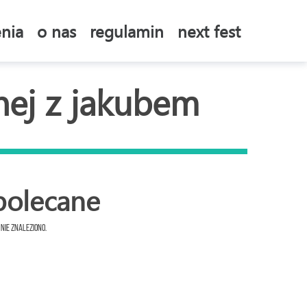
nia
o nas
regulamin
next fest
nej z jakubem
polecane
 nie znaleziono.