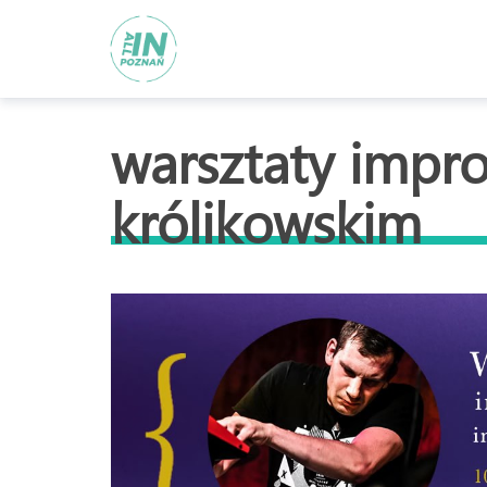
warsztaty impro
królikowskim