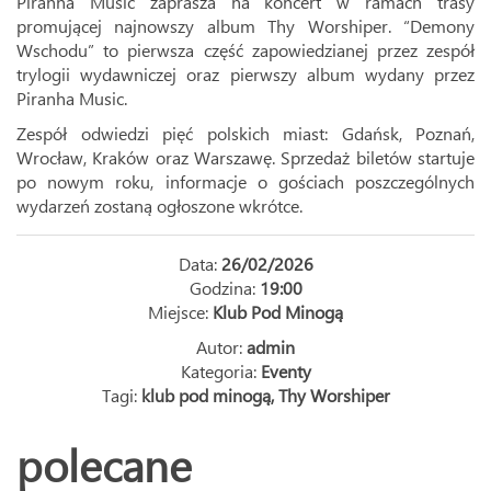
Piranha Music zaprasza na koncert w ramach trasy
promującej najnowszy album Thy Worshiper. “Demony
Wschodu” to pierwsza część zapowiedzianej przez zespół
trylogii wydawniczej oraz pierwszy album wydany przez
Piranha Music.
Zespół odwiedzi pięć polskich miast: Gdańsk, Poznań,
Wrocław, Kraków oraz Warszawę. Sprzedaż biletów startuje
po nowym roku, informacje o gościach poszczególnych
wydarzeń zostaną ogłoszone wkrótce.
Data:
26/02/2026
Godzina:
19:00
Miejsce:
Klub Pod Minogą
Autor:
admin
Kategoria:
Eventy
Tagi:
klub pod minogą
,
Thy Worshiper
polecane