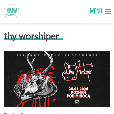
MENU
thy worshiper