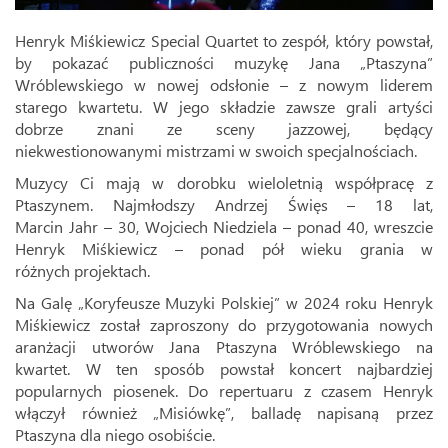
Henryk Miśkiewicz Special Quartet to zespół, który powstał,
by pokazać publiczności muzykę Jana „Ptaszyna”
Wróblewskiego w nowej odsłonie – z nowym liderem
starego kwartetu. W jego składzie zawsze grali artyści
dobrze znani ze sceny jazzowej, będący
niekwestionowanymi mistrzami w swoich specjalnościach.
Muzycy Ci mają w dorobku wieloletnią współpracę z
Ptaszynem. Najmłodszy Andrzej Święs – 18 lat,
Marcin Jahr – 30, Wojciech Niedziela – ponad 40, wreszcie
Henryk Miśkiewicz – ponad pół wieku grania w
różnych projektach.
Na Galę „Koryfeusze Muzyki Polskiej” w 2024 roku Henryk
Miśkiewicz został zaproszony do przygotowania nowych
aranżacji utworów Jana Ptaszyna Wróblewskiego na
kwartet. W ten sposób powstał koncert najbardziej
popularnych piosenek. Do repertuaru z czasem Henryk
włączył również „Misiówkę”, balladę napisaną przez
Ptaszyna dla niego osobiście.