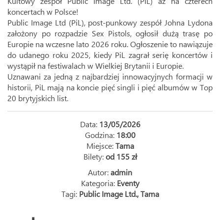
Kultowy zespół Public Image Ltd. (PIL) aż na czterech
koncertach w Polsce!
Public Image Ltd (PiL), post-punkowy zespół Johna Lydona
założony po rozpadzie Sex Pistols, ogłosił dużą trasę po
Europie na wczesne lato 2026 roku. Ogłoszenie to nawiązuje
do udanego roku 2025, kiedy PiL zagrał serię koncertów i
wystąpił na festiwalach w Wielkiej Brytanii i Europie.
Uznawani za jedną z najbardziej innowacyjnych formacji w
historii, PiL mają na koncie pięć singli i pięć albumów w Top
20 brytyjskich list.
Data:
13/05/2026
Godzina:
18:00
Miejsce:
Tama
Bilety:
od 155 zł
Autor:
admin
Kategoria:
Eventy
Tagi:
Public Image Ltd.
,
Tama