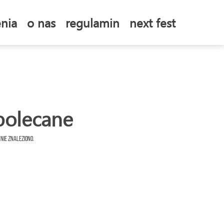
nia
o nas
regulamin
next fest
polecane
 nie znaleziono.