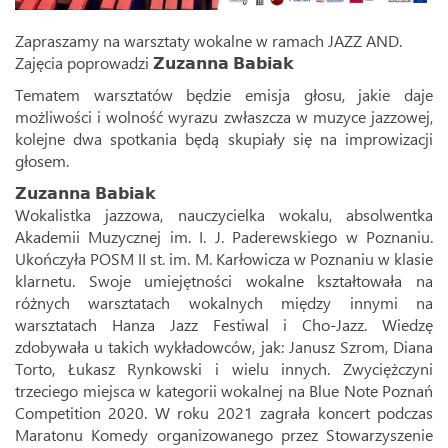
Zapraszamy na warsztaty wokalne w ramach JAZZ AND.
Zajęcia poprowadzi 𝗭𝘂𝘇𝗮𝗻𝗻𝗮 𝗕𝗮𝗯𝗶𝗮𝗸
Tematem warsztatów będzie emisja głosu, jakie daje
możliwości i wolność wyrazu zwłaszcza w muzyce jazzowej,
kolejne dwa spotkania będą skupiały się na improwizacji
głosem.
𝗭𝘂𝘇𝗮𝗻𝗻𝗮 𝗕𝗮𝗯𝗶𝗮𝗸
Wokalistka jazzowa, nauczycielka wokalu, absolwentka
Akademii Muzycznej im. I. J. Paderewskiego w Poznaniu.
Ukończyła POSM II st. im. M. Karłowicza w Poznaniu w klasie
klarnetu. Swoje umiejętności wokalne kształtowała na
różnych warsztatach wokalnych między innymi na
warsztatach Hanza Jazz Festiwal i Cho-Jazz. Wiedzę
zdobywała u takich wykładowców, jak: Janusz Szrom, Diana
Torto, Łukasz Rynkowski i wielu innych. Zwyciężczyni
trzeciego miejsca w kategorii wokalnej na Blue Note Poznań
Competition 2020. W roku 2021 zagrała koncert podczas
Maratonu Komedy organizowanego przez Stowarzyszenie