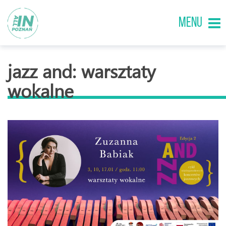
MENU
jazz and: warsztaty
wokalne