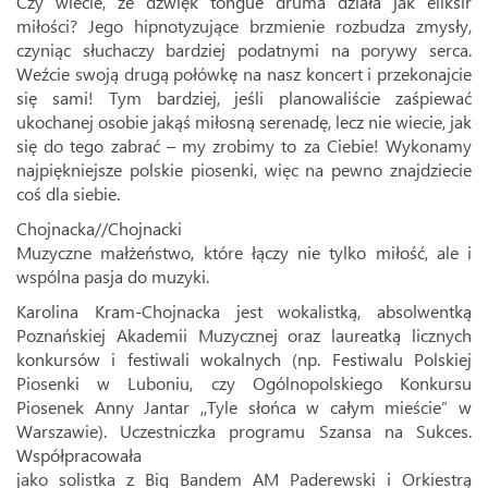
Czy wiecie, że dźwięk tongue druma działa jak eliksir
miłości? Jego hipnotyzujące brzmienie rozbudza zmysły,
czyniąc słuchaczy bardziej podatnymi na porywy serca.
Weźcie swoją drugą połówkę na nasz koncert i przekonajcie
się sami! Tym bardziej, jeśli planowaliście zaśpiewać
ukochanej osobie jakąś miłosną serenadę, lecz nie wiecie, jak
się do tego zabrać – my zrobimy to za Ciebie! Wykonamy
najpiękniejsze polskie piosenki, więc na pewno znajdziecie
coś dla siebie.
Chojnacka//Chojnacki
Muzyczne małżeństwo, które łączy nie tylko miłość, ale i
wspólna pasja do muzyki.
Karolina Kram-Chojnacka jest wokalistką, absolwentką
Poznańskiej Akademii Muzycznej oraz laureatką licznych
konkursów i festiwali wokalnych (np. Festiwalu Polskiej
Piosenki w Luboniu, czy Ogólnopolskiego Konkursu
Piosenek Anny Jantar ,,Tyle słońca w całym mieście” w
Warszawie). Uczestniczka programu Szansa na Sukces.
Współpracowała
jako solistka z Big Bandem AM Paderewski i Orkiestrą