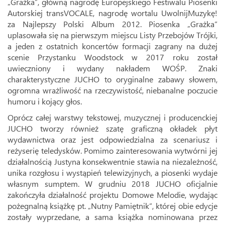
„Grażka”, główną nagrodę Europejskiego Festiwalu Piosenki
Autorskiej transVOCALE, nagrodę wortalu UwolnijMuzykę!
za Najlepszy Polski Album 2012. Piosenka „Grażka”
uplasowała się na pierwszym miejscu Listy Przebojów Trójki,
a jeden z ostatnich koncertów formacji zagrany na dużej
scenie Przystanku Woodstock w 2017 roku został
uwieczniony i wydany nakładem WOŚP. Znaki
charakterystyczne JUCHO to oryginalne zabawy słowem,
ogromna wrażliwość na rzeczywistość, niebanalne poczucie
humoru i kojący głos.
Oprócz całej warstwy tekstowej, muzycznej i producenckiej
JUCHO tworzy również szatę graficzną okładek płyt
wydawnictwa oraz jest odpowiedzialna za scenariusz i
reżyserię teledysków. Pomimo zainteresowania wytwórni jej
działalnością Justyna konsekwentnie stawia na niezależność,
unika rozgłosu i wystąpień telewizyjnych, a piosenki wydaje
własnym sumptem. W grudniu 2018 JUCHO oficjalnie
zakończyła działalność projektu Domowe Melodie, wydając
pożegnalną książkę pt. „Nutny Pamiętnik”, której obie edycje
zostały wyprzedane, a sama książka nominowana przez