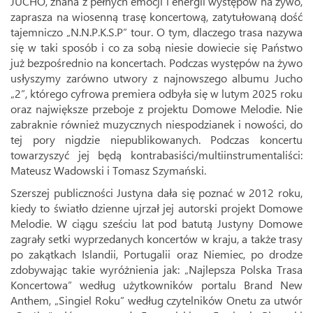
JUCHO, znana z pełnych emocji i energii występów na żywo,
zaprasza na wiosenną trasę koncertową, zatytułowaną dość
tajemniczo „N.N.P.K.S.P” tour. O tym, dlaczego trasa nazywa
się w taki sposób i co za sobą niesie dowiecie się Państwo
już bezpośrednio na koncertach. Podczas występów na żywo
usłyszymy zarówno utwory z najnowszego albumu Jucho
„2”, którego cyfrowa premiera odbyła się w lutym 2025 roku
oraz największe przeboje z projektu Domowe Melodie. Nie
zabraknie również muzycznych niespodzianek i nowości, do
tej pory nigdzie niepublikowanych. Podczas koncertu
towarzyszyć jej będą kontrabasiści/multiinstrumentaliści:
Mateusz Wadowski i Tomasz Szymański.
Szerszej publiczności Justyna dała się poznać w 2012 roku,
kiedy to światło dzienne ujrzał jej autorski projekt Domowe
Melodie. W ciągu sześciu lat pod batutą Justyny Domowe
zagrały setki wyprzedanych koncertów w kraju, a także trasy
po zakątkach Islandii, Portugalii oraz Niemiec, po drodze
zdobywając takie wyróżnienia jak: „Najlepsza Polska Trasa
Koncertowa” według użytkowników portalu Brand New
Anthem, „Singiel Roku” według czytelników Onetu za utwór