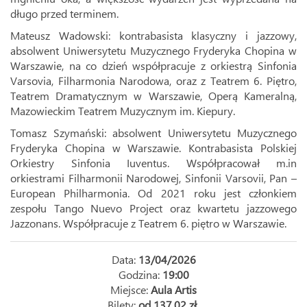
długo przed terminem.
Mateusz Wadowski: kontrabasista klasyczny i jazzowy,
absolwent Uniwersytetu Muzycznego Fryderyka Chopina w
Warszawie, na co dzień współpracuje z orkiestrą Sinfonia
Varsovia, Filharmonia Narodowa, oraz z Teatrem 6. Piętro,
Teatrem Dramatycznym w Warszawie, Operą Kameralną,
Mazowieckim Teatrem Muzycznym im. Kiepury.
Tomasz Szymański: absolwent Uniwersytetu Muzycznego
Fryderyka Chopina w Warszawie. Kontrabasista Polskiej
Orkiestry Sinfonia Iuventus. Współpracował m.in
orkiestrami Filharmonii Narodowej, Sinfonii Varsovii, Pan –
European Philharmonia. Od 2021 roku jest członkiem
zespołu Tango Nuevo Project oraz kwartetu jazzowego
Jazzonans. Współpracuje z Teatrem 6. piętro w Warszawie.
Data:
13/04/2026
Godzina:
19:00
Miejsce:
Aula Artis
Bilety:
od 137,02 zł