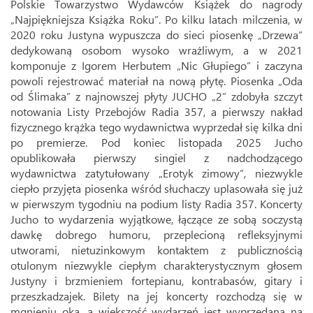
Polskie Towarzystwo Wydawców Książek do nagrody
„Najpiękniejsza Książka Roku”. Po kilku latach milczenia, w
2020 roku Justyna wypuszcza do sieci piosenkę „Drzewa”
dedykowaną osobom wysoko wrażliwym, a w 2021
komponuje z Igorem Herbutem „Nic Głupiego” i zaczyna
powoli rejestrować materiał na nową płytę. Piosenka „Oda
od Ślimaka” z najnowszej płyty JUCHO „2” zdobyła szczyt
notowania Listy Przebojów Radia 357, a pierwszy nakład
fizycznego krążka tego wydawnictwa wyprzedał się kilka dni
po premierze. Pod koniec listopada 2025 Jucho
opublikowała pierwszy singiel z nadchodzącego
wydawnictwa zatytułowany „Erotyk zimowy”, niezwykle
ciepło przyjęta piosenka wśród słuchaczy uplasowała się już
w pierwszym tygodniu na podium listy Radia 357. Koncerty
Jucho to wydarzenia wyjątkowe, łączące ze sobą soczystą
dawkę dobrego humoru, przeplecioną refleksyjnymi
utworami, nietuzinkowym kontaktem z publicznością
otulonym niezwykle ciepłym charakterystycznym głosem
Justyny i brzmieniem fortepianu, kontrabasów, gitary i
przeszkadzajek. Bilety na jej koncerty rozchodzą się w
mgnieniu oka, a większość wydarzeń jest wyprzedana na