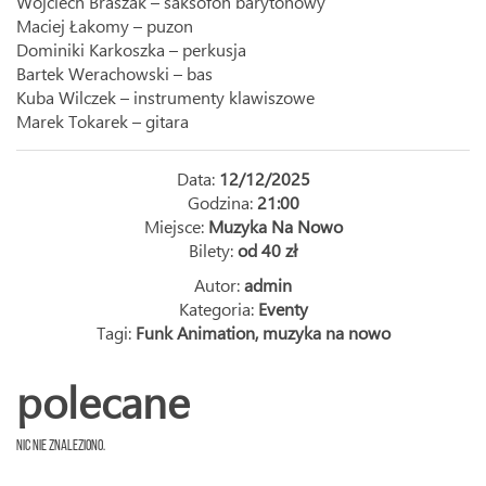
Wojciech Braszak – saksofon barytonowy
Maciej Łakomy – puzon
Dominiki Karkoszka – perkusja
Bartek Werachowski – bas
Kuba Wilczek – instrumenty klawiszowe
Marek Tokarek – gitara
Data:
12/12/2025
Godzina:
21:00
Miejsce:
Muzyka Na Nowo
Bilety:
od 40 zł
Autor:
admin
Kategoria:
Eventy
Tagi:
Funk Animation
,
muzyka na nowo
polecane
Nic nie znaleziono.