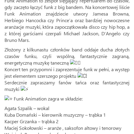
Funk Animation to zespół sięgający repertuarem do czasów,
gdy zaczęto łączyć funk z big bandem. Na koncertowej liście
Funk Animation znajdziecie utwory Jamesa Browna,
Herbiego Hancocka czy Prince’a oraz bardziej nowoczesne
aranżacje muzyki, która zapoczątkowała disco czy hip hop, a
z której garściami czerpali Michael Jackson, D’Angelo czy
Bruno Mars.
Złożony z kilkunastu członków band oddaje ducha złotych
czasów funku, czyli wspólną, fantastycznie zagraną,
energetyczną muzykę taneczną
Koncert ten przypomni i zaprezentuje funk w pełni, a występ
jest elementem szerszego projektu
Serdecznie zapraszamy fanów tańca oraz fantastycznej
muzyki
Funk Animation zagra w składzie:
Agata Szpalik – wokal
Kuba Domański – kierownik muzyczny – trąbka 1
Kacper Grzanka – trąbka 2
Maciej Sokołowski – aranże , saksofon altowy i tenorowy