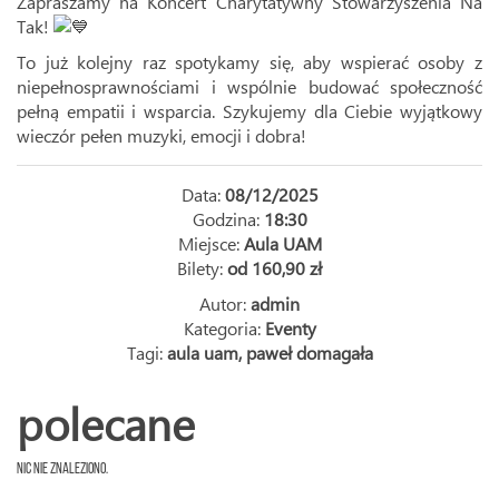
Zapraszamy na Koncert Charytatywny Stowarzyszenia Na
Tak!
To już kolejny raz spotykamy się, aby wspierać osoby z
niepełnosprawnościami i wspólnie budować społeczność
pełną empatii i wsparcia. Szykujemy dla Ciebie wyjątkowy
wieczór pełen muzyki, emocji i dobra!
Data:
08/12/2025
Godzina:
18:30
Miejsce:
Aula UAM
Bilety:
od 160,90 zł
Autor:
admin
Kategoria:
Eventy
Tagi:
aula uam
,
paweł domagała
polecane
Nic nie znaleziono.