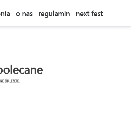
nia
o nas
regulamin
next fest
polecane
 nie znaleziono.