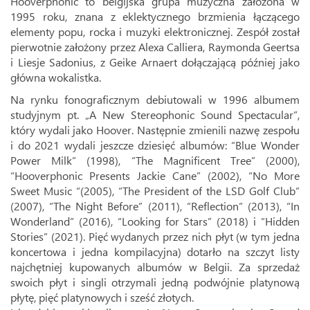
Hooverphonic to belgijska grupa muzyczna założona w
1995 roku, znana z eklektycznego brzmienia łączącego
elementy popu, rocka i muzyki elektronicznej. Zespół został
pierwotnie założony przez Alexa Calliera, Raymonda Geertsa
i Liesje Sadonius, z Geike Arnaert dołączającą później jako
główna wokalistka.
Na rynku fonograficznym debiutowali w 1996 albumem
studyjnym pt. „A New Stereophonic Sound Spectacular”,
który wydali jako Hoover. Następnie zmienili nazwę zespołu
i do 2021 wydali jeszcze dziesięć albumów: “Blue Wonder
Power Milk” (1998), “The Magnificent Tree” (2000),
“Hooverphonic Presents Jackie Cane” (2002), “No More
Sweet Music “(2005), “The President of the LSD Golf Club”
(2007), “The Night Before” (2011), “Reflection” (2013), “In
Wonderland” (2016), “Looking for Stars” (2018) i “Hidden
Stories” (2021). Pięć wydanych przez nich płyt (w tym jedna
koncertowa i jedna kompilacyjna) dotarło na szczyt listy
najchętniej kupowanych albumów w Belgii. Za sprzedaż
swoich płyt i singli otrzymali jedną podwójnie platynową
płytę, pięć platynowych i sześć złotych.