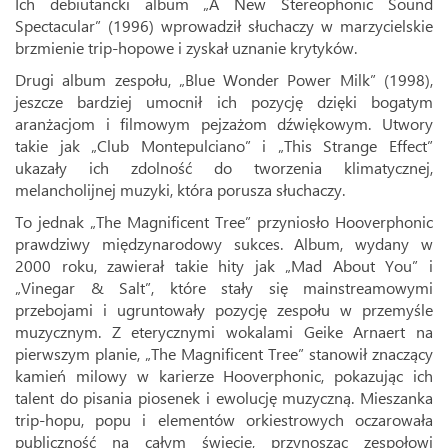
Ich debiutancki album „A New Stereophonic Sound
Spectacular” (1996) wprowadził słuchaczy w marzycielskie
brzmienie trip-hopowe i zyskał uznanie krytyków.
Drugi album zespołu, „Blue Wonder Power Milk” (1998),
jeszcze bardziej umocnił ich pozycję dzięki bogatym
aranżacjom i filmowym pejzażom dźwiękowym. Utwory
takie jak „Club Montepulciano” i „This Strange Effect”
ukazały ich zdolność do tworzenia klimatycznej,
melancholijnej muzyki, która porusza słuchaczy.
To jednak „The Magnificent Tree” przyniosło Hooverphonic
prawdziwy międzynarodowy sukces. Album, wydany w
2000 roku, zawierał takie hity jak „Mad About You” i
„Vinegar & Salt”, które stały się mainstreamowymi
przebojami i ugruntowały pozycję zespołu w przemyśle
muzycznym. Z eterycznymi wokalami Geike Arnaert na
pierwszym planie, „The Magnificent Tree” stanowił znaczący
kamień milowy w karierze Hooverphonic, pokazując ich
talent do pisania piosenek i ewolucję muzyczną. Mieszanka
trip-hopu, popu i elementów orkiestrowych oczarowała
publiczność na całym świecie, przynosząc zespołowi