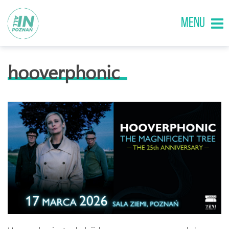
MENU
hooverphonic