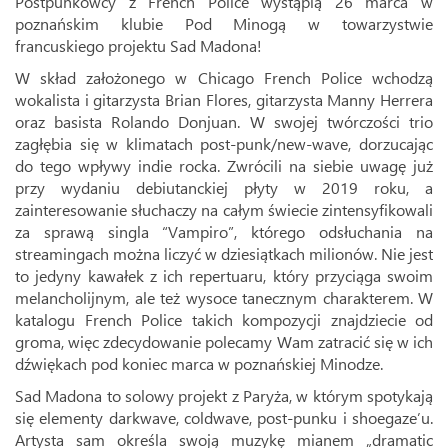
Postpunkowcy z French Police wystąpią 26 marca w
poznańskim klubie Pod Minogą w towarzystwie
francuskiego projektu Sad Madona!
W skład założonego w Chicago French Police wchodzą
wokalista i gitarzysta Brian Flores, gitarzysta Manny Herrera
oraz basista Rolando Donjuan. W swojej twórczości trio
zagłębia się w klimatach post-punk/new-wave, dorzucając
do tego wpływy indie rocka. Zwrócili na siebie uwagę już
przy wydaniu debiutanckiej płyty w 2019 roku, a
zainteresowanie słuchaczy na całym świecie zintensyfikowali
za sprawą singla “Vampiro”, którego odsłuchania na
streamingach można liczyć w dziesiątkach milionów. Nie jest
to jedyny kawałek z ich repertuaru, który przyciąga swoim
melancholijnym, ale też wysoce tanecznym charakterem. W
katalogu French Police takich kompozycji znajdziecie od
groma, więc zdecydowanie polecamy Wam zatracić się w ich
dźwiękach pod koniec marca w poznańskiej Minodze.
Sad Madona to solowy projekt z Paryża, w którym spotykają
się elementy darkwave, coldwave, post-punku i shoegaze’u.
Artysta sam określa swoją muzykę mianem „dramatic