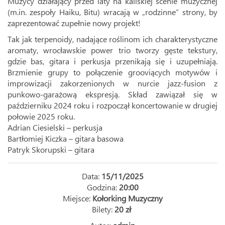
Muzycy działający przed laty na kaliskiej scenie muzycznej
(m.in. zespoły Haiku, Bitu) wracają w „rodzinne” strony, by
zaprezentować zupełnie nowy projekt!
Tak jak terpenoidy, nadające roślinom ich charakterystyczne
aromaty, wrocławskie power trio tworzy gęste tekstury,
gdzie bas, gitara i perkusja przenikają się i uzupełniają.
Brzmienie grupy to połączenie grooviących motywów i
improwizacji zakorzenionych w nurcie jazz-fusion z
punkowo-garażową ekspresją. Skład zawiązał się w
październiku 2024 roku i rozpoczął koncertowanie w drugiej
połowie 2025 roku.
Adrian Ciesielski – perkusja
Bartłomiej Kiczka – gitara basowa
Patryk Skorupski – gitara
Data:
15/11/2025
Godzina:
20:00
Miejsce:
Kołorking Muzyczny
Bilety:
20 zł