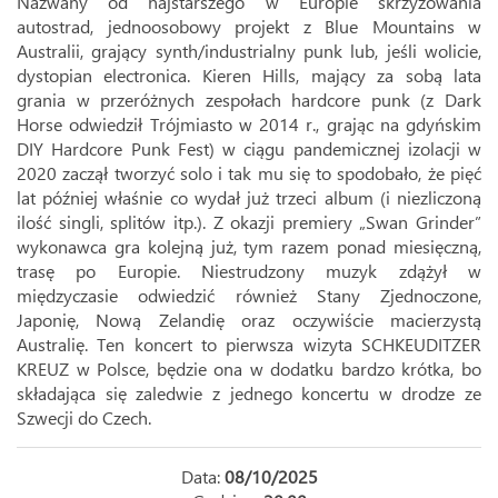
Nazwany od najstarszego w Europie skrzyżowania
autostrad, jednoosobowy projekt z Blue Mountains w
Australii, grający synth/industrialny punk lub, jeśli wolicie,
dystopian electronica. Kieren Hills, mający za sobą lata
grania w przeróżnych zespołach hardcore punk (z Dark
Horse odwiedził Trójmiasto w 2014 r., grając na gdyńskim
DIY Hardcore Punk Fest) w ciągu pandemicznej izolacji w
2020 zaczął tworzyć solo i tak mu się to spodobało, że pięć
lat później właśnie co wydał już trzeci album (i niezliczoną
ilość singli, splitów itp.). Z okazji premiery „Swan Grinder”
wykonawca gra kolejną już, tym razem ponad miesięczną,
trasę po Europie. Niestrudzony muzyk zdążył w
międzyczasie odwiedzić również Stany Zjednoczone,
Japonię, Nową Zelandię oraz oczywiście macierzystą
Australię. Ten koncert to pierwsza wizyta SCHKEUDITZER
KREUZ w Polsce, będzie ona w dodatku bardzo krótka, bo
składająca się zaledwie z jednego koncertu w drodze ze
Szwecji do Czech.
Data:
08/10/2025