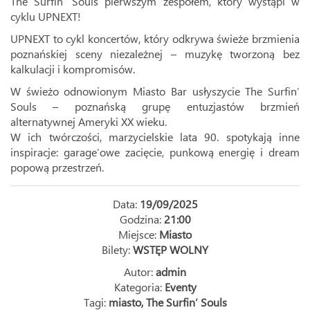
The Surfin’ Souls pierwszym zespołem, który wystąpi w
cyklu UPNEXT!
UPNEXT to cykl koncertów, który odkrywa świeże brzmienia
poznańskiej sceny niezależnej – muzykę tworzoną bez
kalkulacji i kompromisów.
W świeżo odnowionym Miasto Bar usłyszycie The Surfin’
Souls – poznańską grupę entuzjastów brzmień
alternatywnej Ameryki XX wieku.
W ich twórczości, marzycielskie lata 90. spotykają inne
inspiracje: garage’owe zacięcie, punkową energię i dream
popową przestrzeń.
Data:
19/09/2025
Godzina:
21:00
Miejsce:
Miasto
Bilety:
WSTĘP WOLNY
Autor:
admin
Kategoria:
Eventy
Tagi:
miasto
,
The Surfin’ Souls