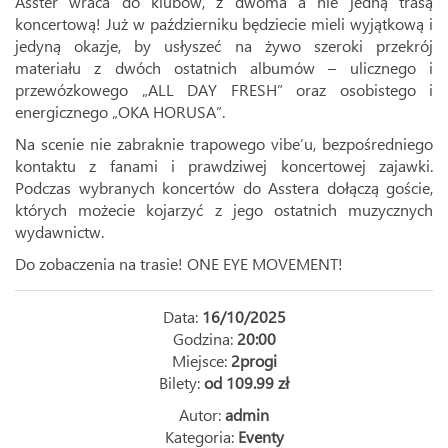
Asster wraca do klubów, z dwoma a nie jedną trasą
koncertową! Już w październiku będziecie mieli wyjątkową i
jedyną okazje, by usłyszeć na żywo szeroki przekrój
materiału z dwóch ostatnich albumów – ulicznego i
przewózkowego „ALL DAY FRESH” oraz osobistego i
energicznego „OKA HORUSA”.
Na scenie nie zabraknie trapowego vibe’u, bezpośredniego
kontaktu z fanami i prawdziwej koncertowej zajawki.
Podczas wybranych koncertów do Asstera dołączą goście,
których możecie kojarzyć z jego ostatnich muzycznych
wydawnictw.
Do zobaczenia na trasie! ONE EYE MOVEMENT!
Data:
16/10/2025
Godzina:
20:00
Miejsce:
2progi
Bilety:
od 109.99 zł
Autor:
admin
Kategoria:
Eventy