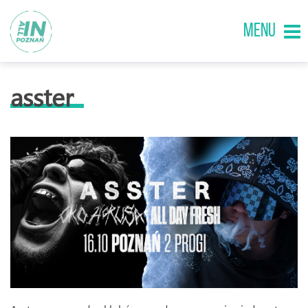
MENU
asster