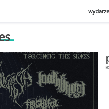
wydarze
es
Nic