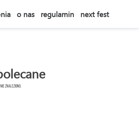
nia
o nas
regulamin
next fest
polecane
 nie znaleziono.