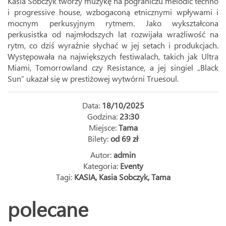
Kasia Sobczyk tworzy muzykę na pograniczu melodic techno
i progressive house, wzbogaconą etnicznymi wpływami i
mocnym perkusyjnym rytmem. Jako wykształcona
perkusistka od najmłodszych lat rozwijała wrażliwość na
rytm, co dziś wyraźnie słychać w jej setach i produkcjach.
Występowała na największych festiwalach, takich jak Ultra
Miami, Tomorrowland czy Resistance, a jej singiel „Black
Sun” ukazał się w prestiżowej wytwórni Truesoul.
Data:
18/10/2025
Godzina:
23:30
Miejsce:
Tama
Bilety:
od 69 zł
Autor:
admin
Kategoria:
Eventy
Tagi:
KASIA
,
Kasia Sobczyk
,
Tama
polecane