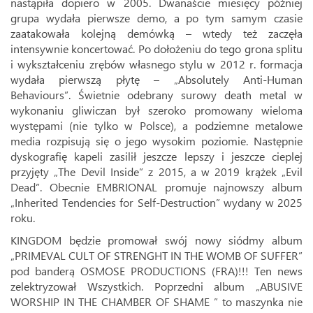
nastąpiła dopiero w 2005. Dwanaście miesięcy później
grupa wydała pierwsze demo, a po tym samym czasie
zaatakowała kolejną demówką – wtedy też zaczęła
intensywnie koncertować. Po dołożeniu do tego grona splitu
i wykształceniu zrębów własnego stylu w 2012 r. formacja
wydała pierwszą płytę – „Absolutely Anti-Human
Behaviours”. Świetnie odebrany surowy death metal w
wykonaniu gliwiczan był szeroko promowany wieloma
występami (nie tylko w Polsce), a podziemne metalowe
media rozpisują się o jego wysokim poziomie. Następnie
dyskografię kapeli zasilił jeszcze lepszy i jeszcze cieplej
przyjęty „The Devil Inside” z 2015, a w 2019 krążek „Evil
Dead”. Obecnie EMBRIONAL promuje najnowszy album
„Inherited Tendencies for Self-Destruction” wydany w 2025
roku.
KINGDOM będzie promował swój nowy siódmy album
„PRIMEVAL CULT OF STRENGHT IN THE WOMB OF SUFFER”
pod banderą OSMOSE PRODUCTIONS (FRA)!!! Ten news
zelektryzował Wszystkich. Poprzedni album „ABUSIVE
WORSHIP IN THE CHAMBER OF SHAME ” to maszynka nie