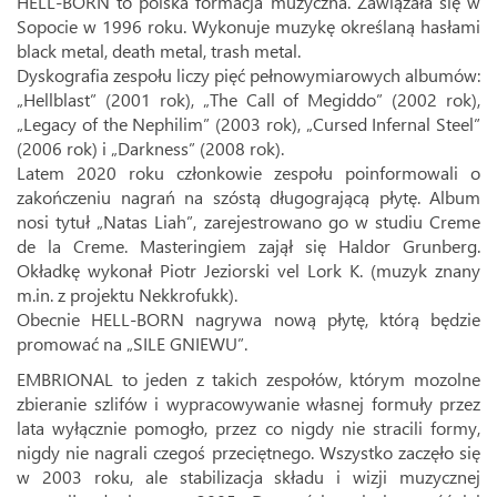
HELL-BORN to polska formacja muzyczna. Zawiązała się w
Sopocie w 1996 roku. Wykonuje muzykę określaną hasłami
black metal, death metal, trash metal.
Dyskografia zespołu liczy pięć pełnowymiarowych albumów:
„Hellblast” (2001 rok), „The Call of Megiddo” (2002 rok),
„Legacy of the Nephilim” (2003 rok), „Cursed Infernal Steel”
(2006 rok) i „Darkness” (2008 rok).
Latem 2020 roku członkowie zespołu poinformowali o
zakończeniu nagrań na szóstą długogrającą płytę. Album
nosi tytuł „Natas Liah”, zarejestrowano go w studiu Creme
de la Creme. Masteringiem zajął się Haldor Grunberg.
Okładkę wykonał Piotr Jeziorski vel Lork K. (muzyk znany
m.in. z projektu Nekkrofukk).
Obecnie HELL-BORN nagrywa nową płytę, którą będzie
promować na „SILE GNIEWU”.
EMBRIONAL to jeden z takich zespołów, którym mozolne
zbieranie szlifów i wypracowywanie własnej formuły przez
lata wyłącznie pomogło, przez co nigdy nie stracili formy,
nigdy nie nagrali czegoś przeciętnego. Wszystko zaczęło się
w 2003 roku, ale stabilizacja składu i wizji muzycznej