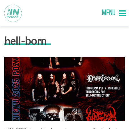
MENU
hell-born