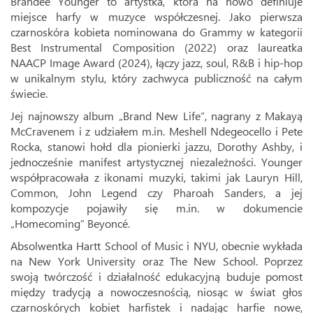
Brandee Younger to artystka, która na nowo definiuje
miejsce harfy w muzyce współczesnej. Jako pierwsza
czarnoskóra kobieta nominowana do Grammy w kategorii
Best Instrumental Composition (2022) oraz laureatka
NAACP Image Award (2024), łączy jazz, soul, R&B i hip-hop
w unikalnym stylu, który zachwyca publiczność na całym
świecie.
Jej najnowszy album „Brand New Life”, nagrany z Makayą
McCravenem i z udziałem m.in. Meshell Ndegeocello i Pete
Rocka, stanowi hołd dla pionierki jazzu, Dorothy Ashby, i
jednocześnie manifest artystycznej niezależności. Younger
współpracowała z ikonami muzyki, takimi jak Lauryn Hill,
Common, John Legend czy Pharoah Sanders, a jej
kompozycje pojawiły się m.in. w dokumencie
„Homecoming” Beyoncé.
Absolwentka Hartt School of Music i NYU, obecnie wykłada
na New York University oraz The New School. Poprzez
swoją twórczość i działalność edukacyjną buduje pomost
między tradycją a nowoczesnością, niosąc w świat głos
czarnoskórych kobiet harfistek i nadając harfie nowe,