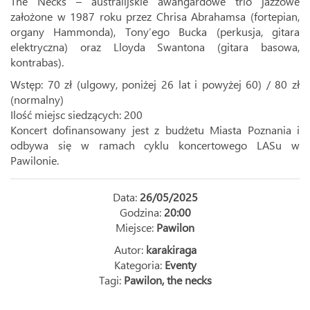
The Necks – australijskie awangardowe trio jazzowe
założone w 1987 roku przez Chrisa Abrahamsa (fortepian,
organy Hammonda), Tony’ego Bucka (perkusja, gitara
elektryczna) oraz Lloyda Swantona (gitara basowa,
kontrabas).
Wstęp: 70 zł (ulgowy, poniżej 26 lat i powyżej 60) / 80 zł
(normalny)
Ilość miejsc siedzących: 200
Koncert dofinansowany jest z budżetu Miasta Poznania i
odbywa się w ramach cyklu koncertowego LASu w
Pawilonie.
Data:
26/05/2025
Godzina:
20:00
Miejsce:
Pawilon
Autor:
karakiraga
Kategoria:
Eventy
Tagi:
Pawilon
,
the necks