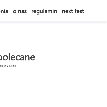
nia
o nas
regulamin
next fest
polecane
 nie znaleziono.