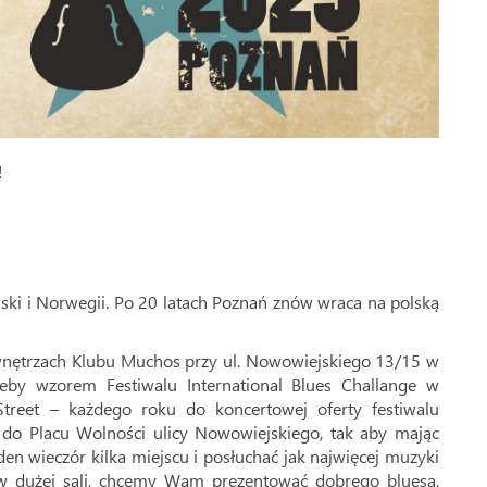
!
ski i Norwegii. Po 20 latach Poznań znów wraca na polską
wnętrzach Klubu Muchos przy ul. Nowowiejskiego 13/15 w
żeby wzorem Festiwalu International Blues Challange w
treet – każdego roku do koncertowej oferty festiwalu
do Placu Wolności ulicy Nowowiejskiego, tak aby mając
den wieczór kilka miejscu i posłuchać jak najwięcej muzyki
e w dużej sali, chcemy Wam prezentować dobrego bluesa,