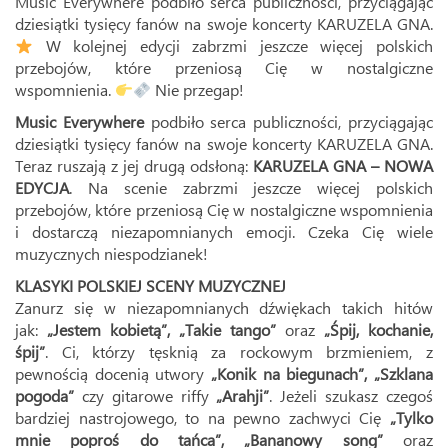
Music Everywhere podbiło serca publiczności, przyciągając
dziesiątki tysięcy fanów na swoje koncerty KARUZELA GNA.
W kolejnej edycji zabrzmi jeszcze więcej polskich
przebojów, które przeniosą Cię w nostalgiczne
wspomnienia.
Nie przegap!
Music Everywhere
podbiło serca publiczności, przyciągając
dziesiątki tysięcy fanów na swoje koncerty KARUZELA GNA.
Teraz ruszają z jej drugą odsłoną:
KARUZELA GNA – NOWA
EDYCJA
. Na scenie zabrzmi jeszcze więcej polskich
przebojów, które przeniosą Cię w nostalgiczne wspomnienia
i dostarczą niezapomnianych emocji. Czeka Cię wiele
muzycznych niespodzianek!
KLASYKI POLSKIEJ SCENY MUZYCZNEJ
Zanurz się w niezapomnianych dźwiękach takich hitów
jak:
„Jestem kobietą”, „Takie tango”
oraz
„Śpij, kochanie,
śpij”
. Ci, którzy tęsknią za rockowym brzmieniem, z
pewnością docenią utwory
„Konik na biegunach”, „Szklana
pogoda”
czy gitarowe riffy
„Arahji”
. Jeżeli szukasz czegoś
bardziej nastrojowego, to na pewno zachwyci Cię
„Tylko
mnie poproś do tańca”, „Bananowy song”
oraz