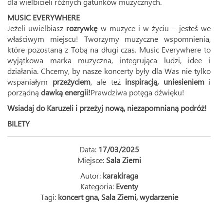
dla wielbicieli różnych gatunków muzycznych.
MUSIC EVERYWHERE
Jeżeli uwielbiasz
rozrywkę
w muzyce i w życiu – jesteś we
właściwym miejscu! Tworzymy muzyczne wspomnienia,
które pozostaną z Tobą na długi czas. Music Everywhere to
wyjątkowa marka muzyczna, integrująca ludzi, idee i
działania. Chcemy, by nasze koncerty były dla Was nie tylko
wspaniałym
przeżyciem
, ale też
inspiracją,
uniesieniem
i
porządną
dawką energii!
Prawdziwa potęga dźwięku!
Wsiadaj do Karuzeli i przeżyj nową, niezapomnianą podróż!
BILETY
Data:
17/03/2025
Miejsce:
Sala Ziemi
Autor:
karakiraga
Kategoria:
Eventy
Tagi:
koncert gna
,
Sala Ziemi
,
wydarzenie