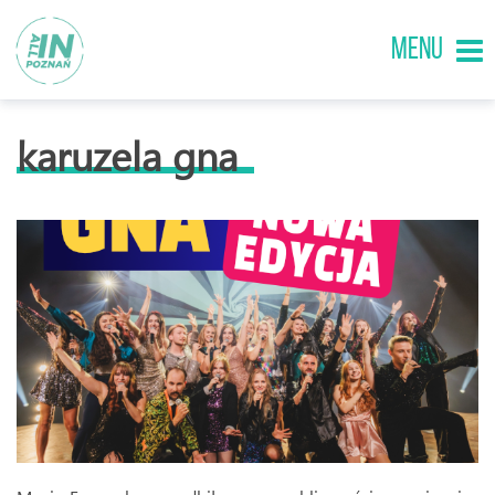
MENU
karuzela gna