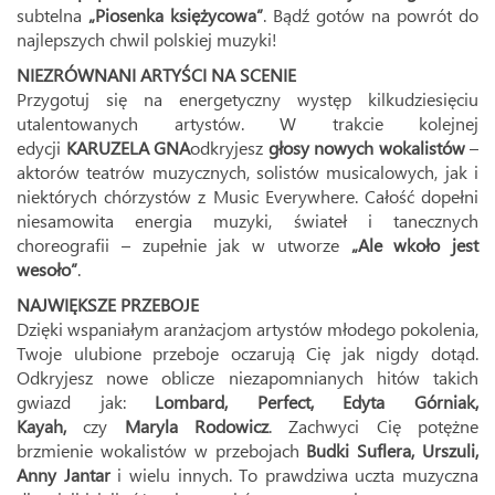
subtelna
„Piosenka księżycowa”
. Bądź gotów na powrót do
najlepszych chwil polskiej muzyki!
NIEZRÓWNANI ARTYŚCI NA SCENIE
Przygotuj się na energetyczny występ kilkudziesięciu
utalentowanych artystów. W trakcie kolejnej
edycji
KARUZELA GNA
odkryjesz
głosy nowych wokalistów
–
aktorów teatrów muzycznych, solistów musicalowych, jak i
niektórych chórzystów z Music Everywhere. Całość dopełni
niesamowita energia muzyki, świateł i tanecznych
choreografii – zupełnie jak w utworze
„Ale wkoło jest
wesoło”
.
NAJWIĘKSZE PRZEBOJE
Dzięki wspaniałym aranżacjom artystów młodego pokolenia,
Twoje ulubione przeboje oczarują Cię jak nigdy dotąd.
Odkryjesz nowe oblicze niezapomnianych hitów takich
gwiazd jak:
Lombard, Perfect, Edyta Górniak,
Kayah,
czy
Maryla Rodowicz
. Zachwyci Cię potężne
brzmienie wokalistów w przebojach
Budki Suflera, Urszuli,
Anny Jantar
i wielu innych. To prawdziwa uczta muzyczna