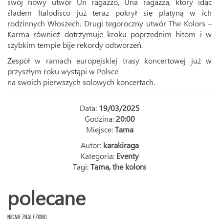
swój nowy utwór Un ragazzo, Una ragazza, który idąc
śladem Italodisco już teraz pokrył się platyną w ich
rodzinnych Włoszech. Drugi tegoroczny utwór The Kolors –
Karma również dotrzymuje kroku poprzednim hitom i w
szybkim tempie bije rekordy odtworzeń.
Zespół w ramach europejskiej trasy koncertowej już w
przyszłym roku wystąpi w Polsce
na swoich pierwszych solowych koncertach.
Data:
19/03/2025
Godzina:
20:00
Miejsce:
Tama
Autor:
karakiraga
Kategoria:
Eventy
Tagi:
Tama
,
the kolors
polecane
Nic nie znaleziono.