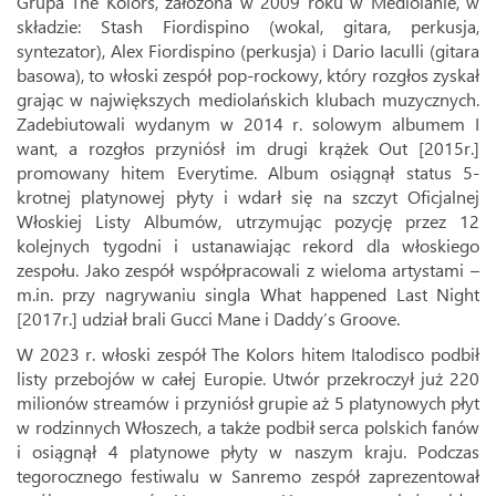
Grupa The Kolors, założona w 2009 roku w Mediolanie, w
składzie: Stash Fiordispino (wokal, gitara, perkusja,
syntezator), Alex Fiordispino (perkusja) i Dario Iaculli (gitara
basowa), to włoski zespół pop-rockowy, który rozgłos zyskał
grając w największych mediolańskich klubach muzycznych.
Zadebiutowali wydanym w 2014 r. solowym albumem I
want, a rozgłos przyniósł im drugi krążek Out [2015r.]
promowany hitem Everytime. Album osiągnął status 5-
krotnej platynowej płyty i wdarł się na szczyt Oficjalnej
Włoskiej Listy Albumów, utrzymując pozycję przez 12
kolejnych tygodni i ustanawiając rekord dla włoskiego
zespołu. Jako zespół współpracowali z wieloma artystami –
m.in. przy nagrywaniu singla What happened Last Night
[2017r.] udział brali Gucci Mane i Daddy’s Groove.
W 2023 r. włoski zespół The Kolors hitem Italodisco podbił
listy przebojów w całej Europie. Utwór przekroczył już 220
milionów streamów i przyniósł grupie aż 5 platynowych płyt
w rodzinnych Włoszech, a także podbił serca polskich fanów
i osiągnął 4 platynowe płyty w naszym kraju. Podczas
tegorocznego festiwalu w Sanremo zespół zaprezentował