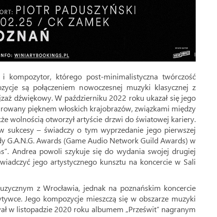
i kompozytor, którego post-minimalistyczna twórczość
pozycje są połączeniem nowoczesnej muzyki klasycznej z
jzaż dźwiękowy. W październiku 2022 roku ukazał się jego
nspirowany pięknem włoskich krajobrazów, związkami między
kże wolnością otworzył artyście drzwi do światowej kariery.
 w sukcesy – świadczy o tym wyprzedanie jego pierwszej
ody G.A.N.G. Awards (Game Audio Network Guild Awards) w
”. Andrea powoli szykuje się do wydania swojej drugiej
świadczyć jego artystycznego kunsztu na koncercie w Sali
 muzycznym z Wrocławia, jednak na poznańskim koncercie
ytywce. Jego kompozycje mieszczą się w obszarze muzyki
tował w listopadzie 2020 roku albumem „Prześwit” nagranym