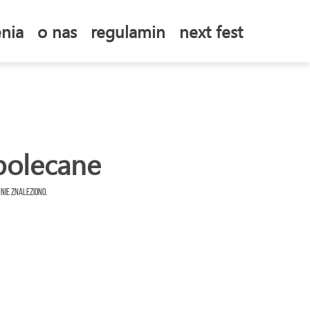
nia
o nas
regulamin
next fest
polecane
 nie znaleziono.