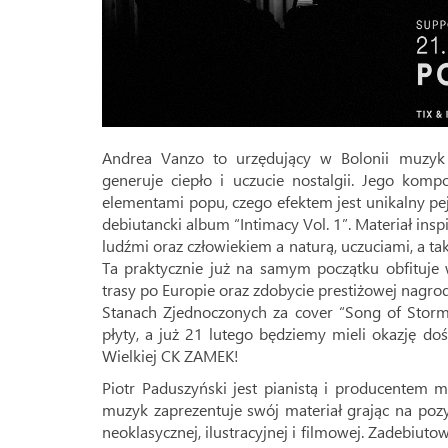
Andrea Vanzo to urzędujący w Bolonii muzyk 
generuje ciepło i uczucie nostalgii. Jego kom
elementami popu, czego efektem jest unikalny pe
debiutancki album “Intimacy Vol. 1”. Materiał i
ludźmi oraz człowiekiem a naturą, uczuciami, a ta
Ta praktycznie już na samym początku obfituje
trasy po Europie oraz zdobycie prestiżowej nagr
Stanach Zjednoczonych za cover “Song of Storms
płyty, a już 21 lutego będziemy mieli okazję do
Wielkiej CK ZAMEK!
Piotr Paduszyński jest pianistą i producentem
muzyk zaprezentuje swój materiał grając na poz
neoklasycznej, ilustracyjnej i filmowej. Zadebiu