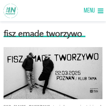
MENU
fisz emade tworzywo