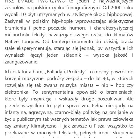
FISZ EMADE TWORZYWO to jeden z najważniejszych
zespołów na polskim rynku fonograficznym. Od 2000 roku
wydali 10 płyt utrzymanych w stylistyce około hiphopowej.
Zasłynęli w polskim hip-hopie wprowadzając eklektyczne
brzmienia i pełne poczucia humoru i charakterystycznej
melancholii teksty, nawiązując swego czasu do klimatów
Native Tongues. Od tamtego momentu do dzisiaj, bracia
stale eksperymentują, starając się jednak, by wszystkie ich
wynalazki łączył jeden składnik – wysoka jakość i
zaangażowanie.
Ich ostatni album, „Ballady i Protesty” to mocny powrót do
korzeni muzycznej podróży zespołu – do lat 90., w których
rozwijała się tak zwana muzyka miasta – hip – hop czy
elektronika. To sentymentalna opowieść o brzmieniach,
które były inspiracją i wskazały drogę poszukiwań. Ale
przede wszystkim to płyta sprzeciwu. Pełna niezgody na
infantylną, agresywną, czarno-białą politykę, na omijanie w
życiu publicznym tak ważnych tematów jak prawa człowieka
czy zmiany klimatyczne. I, jak zawsze u Fisza, wszystko to
przekazane w mocnych tekstach, pełnych ironii, skupienia