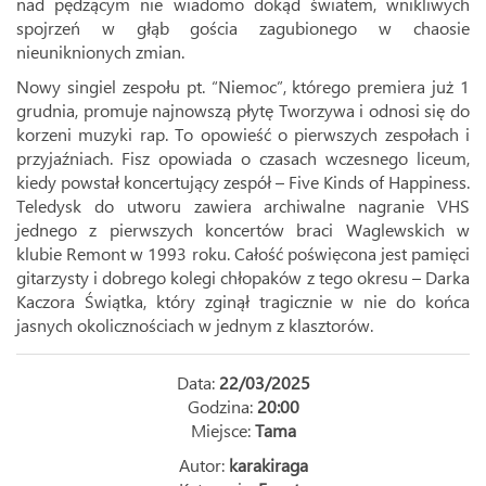
nad pędzącym nie wiadomo dokąd światem, wnikliwych
spojrzeń w głąb gościa zagubionego w chaosie
nieuniknionych zmian.
Nowy singiel zespołu pt. “Niemoc”, którego premiera już 1
grudnia, promuje najnowszą płytę Tworzywa i odnosi się do
korzeni muzyki rap. To opowieść o pierwszych zespołach i
przyjaźniach. Fisz opowiada o czasach wczesnego liceum,
kiedy powstał koncertujący zespół – Five Kinds of Happiness.
Teledysk do utworu zawiera archiwalne nagranie VHS
jednego z pierwszych koncertów braci Waglewskich w
klubie Remont w 1993 roku. Całość poświęcona jest pamięci
gitarzysty i dobrego kolegi chłopaków z tego okresu – Darka
Kaczora Świątka, który zginął tragicznie w nie do końca
jasnych okolicznościach w jednym z klasztorów.
Data:
22/03/2025
Godzina:
20:00
Miejsce:
Tama
Autor:
karakiraga