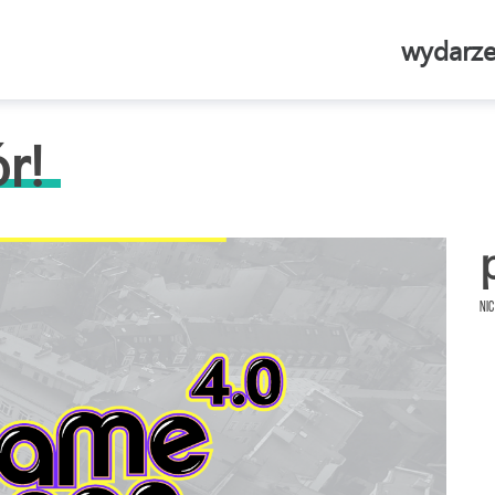
wydarze
r!
Nic