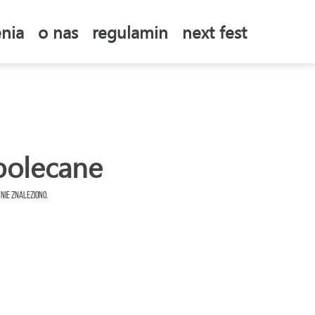
nia
o nas
regulamin
next fest
polecane
 nie znaleziono.