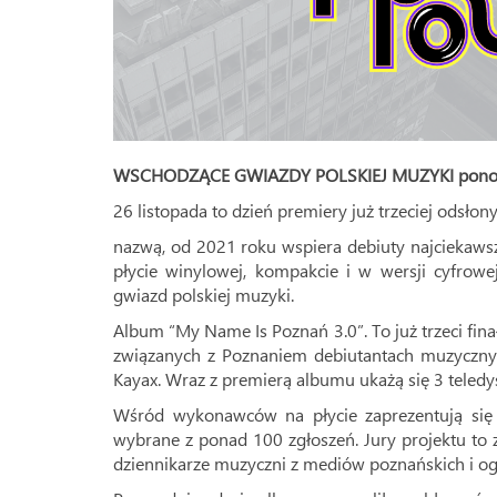
WSCHODZĄCE GWIAZDY POLSKIEJ MUZYKI
pono
26 listopada to dzień premiery już trzeciej odsł
nazwą, od 2021 roku wspiera debiuty najciekaws
płycie winylowej, kompakcie i w wersji cyfrowe
gwiazd polskiej muzyki.
Album “My Name Is Poznań 3.0”. To już trzeci fina
związanych z Poznaniem debiutantach muzycznych
Kayax. Wraz z premierą albumu ukażą się 3 teled
Wśród wykonawców na płycie zaprezentują się n
wybrane z ponad 100 zgłoszeń. Jury projektu to 
dziennikarze muzyczni z mediów poznańskich i og