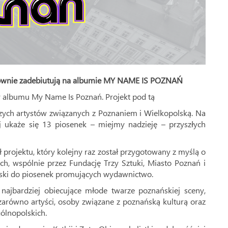
wnie zadebiutują na albumie MY NAME IS POZNAŃ
ony albumu My Name Is Poznań. Projekt pod tą
zych artystów związanych z Poznaniem i Wielkopolską. Na
j ukaże się 13 piosenek – miejmy nadzieję – przyszłych
ł projektu, który kolejny raz został przygotowany z myślą o
, wspólnie przez Fundację Trzy Sztuki, Miasto Poznań i
yski do piosenek promujących wydawnictwo.
ajbardziej obiecujące młode twarze poznańskiej sceny,
zarówno artyści, osoby związane z poznańską kulturą oraz
ólnopolskich.