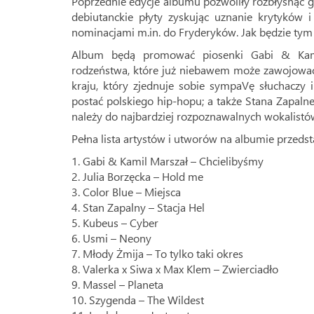
Poprzednie edycje albumu pozwoliły rozbłysnąć gw
debiutanckie płyty zyskując uznanie krytyków 
nominacjami m.in. do Fryderyków. Jak będzie ty
Album będą promować piosenki Gabi & Kami
rodzeństwa, które już niebawem może zawojować
kraju, który zjednuje sobie sympaVę słuchaczy 
postać polskiego hip-hopu; a także Stana Zapalne
należy do najbardziej rozpoznawalnych wokalist
Pełna lista artystów i utworów na albumie przedst
1. Gabi & Kamil Marszał – Chcielibyśmy
2. Julia Borzęcka – Hold me
3. Color Blue – Miejsca
4. Stan Zapalny – Stacja Hel
5. Kubeus – Cyber
6. Usmi – Neony
7. Młody Żmija – To tylko taki okres
8. Valerka x Siwa x Max Klem – Zwierciadło
9. Massel – Planeta
10. Szygenda – The Wildest