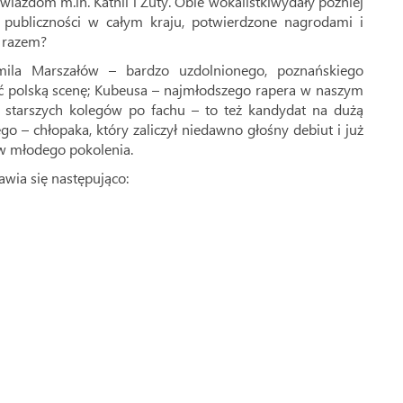
iazdom m.in. Kathii i Zuty. Obie wokalistkiwydały później
i publiczności w całym kraju, potwierdzone nagrodami i
m razem?
la Marszałów – bardzo uzdolnionego, poznańskiego
 polską scenę; Kubeusa – najmłodszego rapera w naszym
i starszych kolegów po fachu – to też kandydat na dużą
go – chłopaka, który zaliczył niedawno głośny debiut i już
ów młodego pokolenia.
awia się następująco: