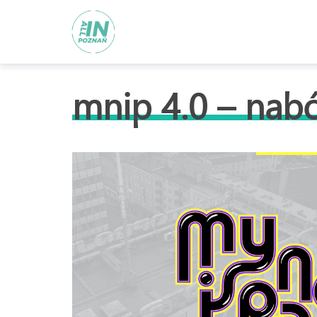
mnip 4.0 – nabó