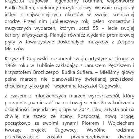
Krzysztof Cugowski, legendarny rockman, współtwórca
Budki Suflera, spełniony muzyk solowy. Właśnie rozpoczął
jeden z najważniejszych okresów w swojej scenicznej
drodze. Przed nim jubileuszowy rok, pełen koncertów i
muzycznych wydarzeń, którym uczci 55 – lecie swojej
kariery artystycznej. Planuje również wydanie premierowej
płyty w towarzystwie doskonałych muzyków z Zespołu
Mistrzów.
Krzysztof Cugowski rozpoczął swoją artystyczną drogę w
1969 roku w Lublinie zakładając z Januszem Pędziszem i
Krzysztofem Brozi zespół Budka Suflera. – Mieliśmy głowy
pełne marzeń, nie planowaliśmy świetlanej przyszłości,
chcieliśmy tylko grać – wspomina Krzysztof Cugowski.
Z czasem z młodzieńczych marzeń wyrósł zespół, który
porządnie „namieszał” na rockowej scenie. Po zakończeniu
działalności legendarnej grupy w 2014 roku, artysta ani na
chwilę nie zszedł ze sceny. Rozpoczął, nową drogę,
początkowo ze swoimi synami Piotrem i Wojciechem
tworząc projekt Cugowscy. Wspólne, rodzinne
przedsięwzięcie zostało przypieczętowane dwoma