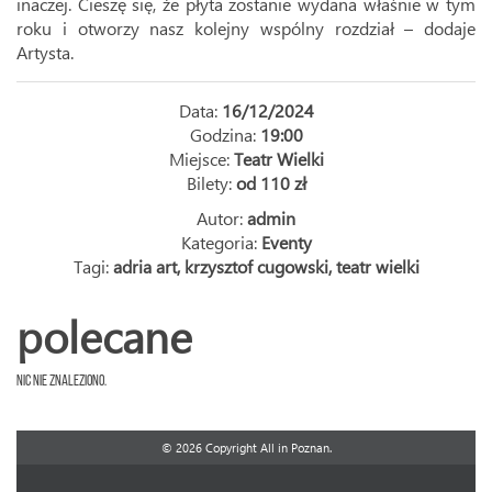
inaczej. Cieszę się, że płyta zostanie wydana właśnie w tym
roku i otworzy nasz kolejny wspólny rozdział – dodaje
Artysta.
Data:
16/12/2024
Godzina:
19:00
Miejsce:
Teatr Wielki
Bilety:
od 110 zł
Autor:
admin
Kategoria:
Eventy
Tagi:
adria art
,
krzysztof cugowski
,
teatr wielki
polecane
Nic nie znaleziono.
© 2026 Copyright All in Poznan.