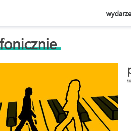
wydarze
fonicznie
Nic