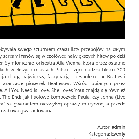
dobywała swego szturmem czasu listy przebojów na całym
ęły sercami fanów są w czołówce największych hitów po dziś
n Symfonicznie, orkiestra Alla Vienna, która przez ostatnie
ich większych miastach Polski i zgromadziła blisko 300
woją drugą największą fascynacją – zespołem The Beatles i
 aranżacje piosenek Beatlesów. Wśród lubianych przez
e, All You Need Is Love, She Loves You) znajdą się również
, The End) jak i solowe kompozycje Paula, czy Johna (Live
ółka” są gwarantem niezwykłej oprawy muzycznej a przede
ła zabawa gwarantowana!.
Autor:
admin
Kategoria:
Eventy