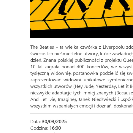
The Beatles – ta wielka czwórka z Liverpoolu z
świecie. Ich nieśmiertelne utwory, które zawładn
dzień. Znana polskiej publiczności z projektu Quee
10 lat zagrała ponad 400 koncertów, we wszystk
tysięczną widownię, postanowiła podzielić się s
zaprezentować widowni unikatowe symfoniczne
wszystkich utworów (Hey Jude, Yesterday, Let it B
niezwykłe adaptacje tych mniej znanych (Because
And Let Die, Imagine), Janek Niedźwiecki i „sp
wszystkim wspaniałych emocji i doznań, doskona
Data:
30/03/2025
Godzina:
16:00