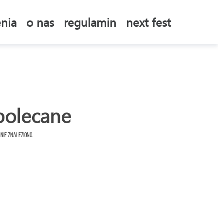
nia
o nas
regulamin
next fest
polecane
 nie znaleziono.