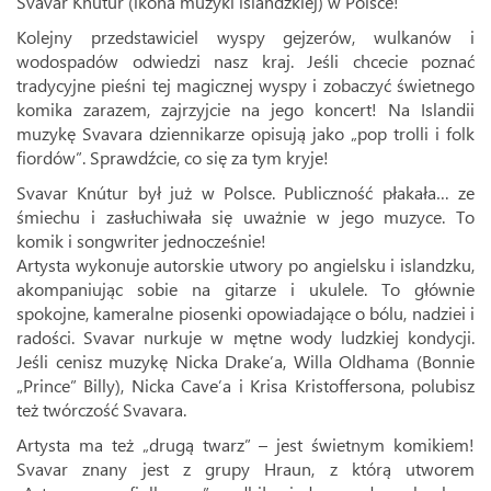
Svavar Knútur (ikona muzyki islandzkiej) w Polsce!
Kolejny przedstawiciel wyspy gejzerów, wulkanów i
wodospadów odwiedzi nasz kraj. Jeśli chcecie poznać
tradycyjne pieśni tej magicznej wyspy i zobaczyć świetnego
komika zarazem, zajrzyjcie na jego koncert! Na Islandii
muzykę Svavara dziennikarze opisują jako „pop trolli i folk
fiordów”. Sprawdźcie, co się za tym kryje!
Svavar Knútur był już w Polsce. Publiczność płakała… ze
śmiechu i zasłuchiwała się uważnie w jego muzyce. To
komik i songwriter jednocześnie!
Artysta wykonuje autorskie utwory po angielsku i islandzku,
akompaniując sobie na gitarze i ukulele. To głównie
spokojne, kameralne piosenki opowiadające o bólu, nadziei i
radości. Svavar nurkuje w mętne wody ludzkiej kondycji.
Jeśli cenisz muzykę Nicka Drake’a, Willa Oldhama (Bonnie
„Prince” Billy), Nicka Cave’a i Krisa Kristoffersona, polubisz
też twórczość Svavara.
Artysta ma też „drugą twarz” – jest świetnym komikiem!
Svavar znany jest z grupy Hraun, z którą utworem