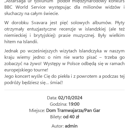
„Astarsaga ur fjollunum” podbił międzynarodowy konkurs
BBC World Service występując dla milionów widzów i
słuchaczy na całym świecie.
W dorobku Svavara jest pięć solowych albumów. Płyty
otrzymały entuzjastyczne recenzje w islandzkiej (ale też
niemieckiej i brytyjskiej) prasie muzycznej. Były wielkim
hitem na Islandii.
Jednak po wcześniejszych wizytach Islandczyka w naszym
kraju wiemy jedno: o nim nie warto pisać – trzeba go
zobaczyć na żywo! Występy w Polsce odbędą się w ramach
europejskiego tourne!
Jego koncert wyśle Cię do piekła i z powrotem a podczas tej
podróży będziesz się… śmiać!
Data:
02/10/2024
Godzina:
19:00
Miejsce:
Dom Tramwajarza/Pan Gar
Bilety:
od 40 zł
Autor:
admin