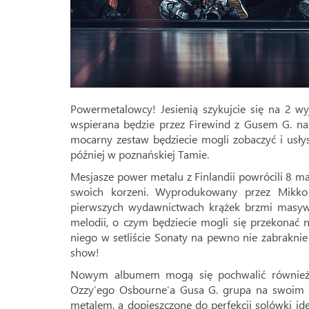
Powermetalowcy! Jesienią szykujcie się na 2 wy
wspierana będzie przez Firewind z Gusem G. na
mocarny zestaw będziecie mogli zobaczyć i usły
później w poznańskiej Tamie.
Mesjasze power metalu z Finlandii powrócili 8 m
swoich korzeni. Wyprodukowany przez Mikko
pierwszych wydawnictwach krążek brzmi masyw
melodii, o czym będziecie mogli się przekonać
niego w setliście Sonaty na pewno nie zabraknie
show!
Nowym albumem mogą się pochwalić również G
Ozzy’ego Osbourne’a Gusa G. grupa na swoim d
metalem, a dopieszczone do perfekcji solówki i