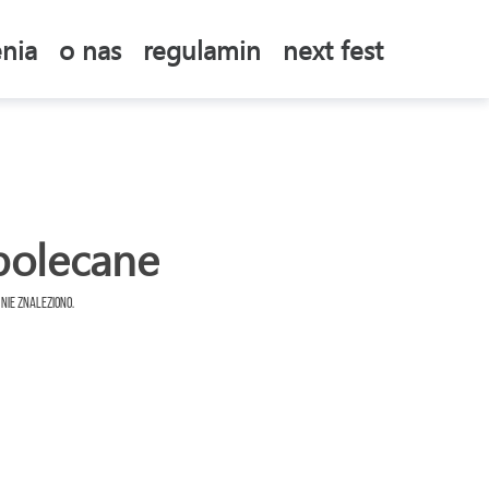
nia
o nas
regulamin
next fest
polecane
 nie znaleziono.