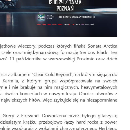
jątkowe wieczory, podczas których fińska Sonata Arctica
 czele oraz międzynarodową formację Serious Black. Ten
szeć 11 października w warszawskiej Proximie oraz dzień
arca z albumem “Clear Cold Beyond”, na którym sięgają do
 Karmila, z którym grupa współpracowała na swoich
nie i nie brakuje na nim magicznych, heavymetalowych
 na dwóch koncertach w naszym kraju. Oprócz utworów z
 największych hitów, więc szykujcie się na niezapomniane
recy z Firewind. Dowodzona przez byłego gitarzystę
ziesiątym krążku przebojowo łączy hard rocka z power
dealnie współgrają z wokalami charyzmatycznego Herbiego