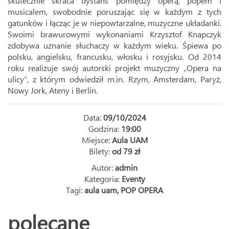
skutecznie skraca dystans pomiędzy operą, popem i
musicalem, swobodnie poruszając się w każdym z tych
gatunków i łącząc je w niepowtarzalne, muzyczne układanki.
Swoimi brawurowymi wykonaniami Krzysztof Knapczyk
zdobywa uznanie słuchaczy w każdym wieku. Śpiewa po
polsku, angielsku, francusku, włosku i rosyjsku. Od 2014
roku realizuje swój autorski projekt muzyczny „Opera na
ulicy”, z którym odwiedził m.in. Rzym, Amsterdam, Paryż,
Nowy Jork, Ateny i Berlin.
Data:
09/10/2024
Godzina:
19:00
Miejsce:
Aula UAM
Bilety:
od 79 zł
Autor:
admin
Kategoria:
Eventy
Tagi:
aula uam
,
POP OPERA
polecane