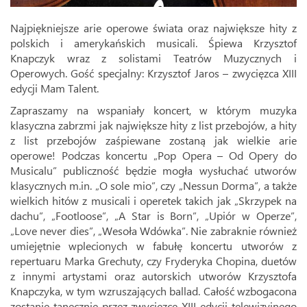
Najpiękniejsze arie operowe świata oraz największe hity z
polskich i amerykańskich musicali. Śpiewa Krzysztof
Knapczyk wraz z solistami Teatrów Muzycznych i
Operowych. Gość specjalny: Krzysztof Jaros – zwycięzca XIII
edycji Mam Talent.
Zapraszamy na wspaniały koncert, w którym muzyka
klasyczna zabrzmi jak największe hity z list przebojów, a hity
z list przebojów zaśpiewane zostaną jak wielkie arie
operowe! Podczas koncertu „Pop Opera – Od Opery do
Musicalu” publiczność będzie mogła wysłuchać utworów
klasycznych m.in. „O sole mio”, czy „Nessun Dorma”, a także
wielkich hitów z musicali i operetek takich jak „Skrzypek na
dachu”, „Footloose”, „A Star is Born”, „Upiór w Operze”,
„Love never dies”, „Wesoła Wdówka”. Nie zabraknie również
umiejętnie wplecionych w fabułę koncertu utworów z
repertuaru Marka Grechuty, czy Fryderyka Chopina, duetów
z innymi artystami oraz autorskich utworów Krzysztofa
Knapczyka, w tym wzruszających ballad. Całość wzbogacona
zostanie tanecznie przez zwycięzcę XIII edycji telewizyjnego