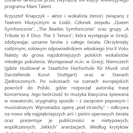
programu Mam Talent.
Krzysztof Knapczyk – aktor i wokalista (tenor) związany z
Teatrem Muzycznym w Łodzi. Członek zespołu „Queen
Symfonicznie”, „The Beatles Symfonicznie” oraz grupy „A
Tribute to Il Divo. The 3 Tenors”, która występuje w Grecji,
zdobywając uznanie fanów z całego świata. Okrzyknięty
rodzimym, solowym odpowiednikiem włoskiego trio Il Volo.
Należy do grona najzdolniejszych polskich wokalistów
młodego pokolenia. Występował m.in. w Grecji, Niemczech
(gdzie studiował w Staatliche Hochschule für Musik und
Darstellende Kunst Stuttgart) oraz w Stanach
Zjednoczonych. Po sukcesach na scenach europejskich
powrócił do Polski, gdzie rozpoczął autorską trasę
koncertową. Jego twórczość to muzyka klasyczna śpiewana
w nowatorski, oryginalny sposób – z zacięciem popowym i
musicalowym. Wprowadza operę „pod strzechy” – odkrywa
na nowo siłę najpiękniejszych arii i pieśni operowych świata
oraz prezentuje je publiczności w nietypowych,
współczesnych, „lekkich” aranżacjach. Według krytyków