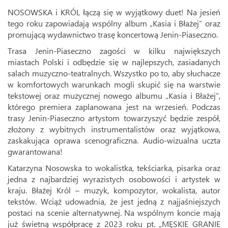
NOSOWSKA i KRÓL łączą się w wyjątkowy duet! Na jesień
tego roku zapowiadają wspólny album „Kasia i Błażej” oraz
promującą wydawnictwo trasę koncertową Jenin-Piaseczno.
Trasa Jenin-Piaseczno zagości w kilku największych
miastach Polski i odbędzie się w najlepszych, zasiadanych
salach muzyczno-teatralnych. Wszystko po to, aby słuchacze
w komfortowych warunkach mogli skupić się na warstwie
tekstowej oraz muzycznej nowego albumu „Kasia i Błażej”,
którego premiera zaplanowana jest na wrzesień. Podczas
trasy Jenin-Piaseczno artystom towarzyszyć będzie zespół,
złożony z wybitnych instrumentalistów oraz wyjątkowa,
zaskakująca oprawa scenograficzna. Audio-wizualna uczta
gwarantowana!
Katarzyna Nosowska to wokalistka, tekściarka, pisarka oraz
jedna z najbardziej wyrazistych osobowości i artystek w
kraju. Błażej Król – muzyk, kompozytor, wokalista, autor
tekstów. Wciąż udowadnia, że jest jedną z najjaśniejszych
postaci na scenie alternatywnej. Na wspólnym koncie mają
już świetną współpracę z 2023 roku pt. „MĘSKIE GRANIE