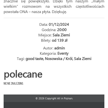
znacznie się powiększyło. Dzięki tym naszym „małym
wielkim” rozmowom na wszystkich częstotliwościach
powstała ONA – nasza płyta. Dziękuję.
Data:
01/12/2024
Godzina:
20:00
Miejsce:
Sala Ziemi
Bilety:
od 139 zł
Autor:
admin
Kategoria:
Eventy
Tagi:
good taste
,
Nosowska / Król
,
Sala Ziemi
polecane
Nic nie znaleziono.
© 2026 Copyright All in Poznan.