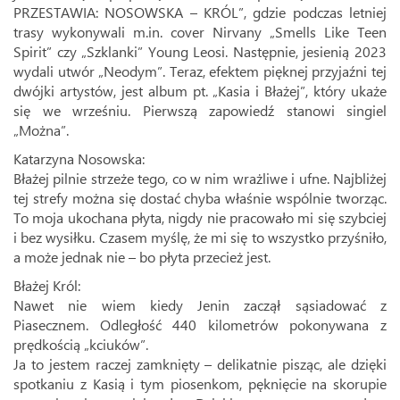
PRZESTAWIA: NOSOWSKA – KRÓL”, gdzie podczas letniej
trasy wykonywali m.in. cover Nirvany „Smells Like Teen
Spirit” czy „Szklanki” Young Leosi. Następnie, jesienią 2023
wydali utwór „Neodym”. Teraz, efektem pięknej przyjaźni tej
dwójki artystów, jest album pt. „Kasia i Błażej”, który ukaże
się we wrześniu. Pierwszą zapowiedź stanowi singiel
„Można”.
Katarzyna Nosowska:
Błażej pilnie strzeże tego, co w nim wrażliwe i ufne. Najbliżej
tej strefy można się dostać chyba właśnie wspólnie tworząc.
To moja ukochana płyta, nigdy nie pracowało mi się szybciej
i bez wysiłku. Czasem myślę, że mi się to wszystko przyśniło,
a może jednak nie – bo płyta przecież jest.
Błażej Król:
Nawet nie wiem kiedy Jenin zaczął sąsiadować z
Piasecznem. Odległość 440 kilometrów pokonywana z
prędkością „kciuków”.
Ja to jestem raczej zamknięty – delikatnie pisząc, ale dzięki
spotkaniu z Kasią i tym piosenkom, pęknięcie na skorupie