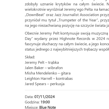
zdobyły uznanie krytyków na całym świecie. Na
wielokrotnie wyróżniał Jeremy’ego Pelta na łamach
„DownBeat” oraz Jazz Journalist Association prz
przyniósł mu tytuł „Trumpeter of the Year”, przy
na jego niezachwianą pozycję na szczycie świata j
Obecnie Jeremy Pelt kontynuuje swoją muzyczną
Day” wydany przez Highnote Records w 2024 rok
fascynuje słuchaczy na całym świecie, a jego kon
status jednego z najwybitniejszych trębaczy współ
Skład:
Jeremy Pelt – trąbka
Jalen Baker – wibrafon
Misha Mendelenko – gitara
Leighton Harrell – kontrabas
Jared Spears – perkusja
Data:
07/11/2024
Godzina:
19:00
Miejsce:
Blue Note