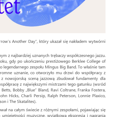
ow’s Another Day”, który ukazał się nakładem wytwórni
nym z najbardziej uznanych trębaczy współczesnego jazzu.
roku, gdy po ukończeniu prestiżowego Berklee College of
do legendarnego zespołu Mingus Big Band. To właśnie tam
ogromne uznanie, co otworzyło mu drzwi do współpracy z
ji z nowojorską sceną jazzową zbudował fundamenty dla
 współpracę z największymi mistrzami tego gatunku (wsród
r Betts, Bobby „Blue” Bland, Ravi Coltrane, Franka Fostera,
hn Hicks, Charli Persip, Ralph Peterson, Lonnie Plaxico,
n i The Skatalites).
ował na całym świecie z różnymi zespołami, pojawiając się
o umiejętności muzyczne, wyjątkowa ekspresja i nagrania