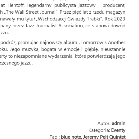
t Hentoff, legendarny publicysta jazzowy i producent,
 „The Wall Street Journal”. Przez pięć lat z rzędu magazyn
yznawały mu tytuł „Wschodzącej Gwiazdy Trąbki”. Rok 2023
znany przez Jazz Journalist Association, co stanowi dowód
azzu.
 podróż, promując najnowszy album „Tomorrow’s Another
u. Jego muzyka, bogata w emocje i głębię, nieustannie
certy to niezapomniane wydarzenia, które potwierdzają jego
czesnego jazzu.
Autor:
admin
Kategoria:
Eventy
Tagi:
blue note
,
Jeremy Pelt Quintet