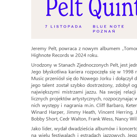
Jeremy Pelt, powraca z nowym albumem „Tomorr
Highnote Records w 2024 roku.
Urodzony w Stanach Zjednoczonych Pelt, jest jed
Jego błyskotliwa kariera rozpoczęła się w 1998 
Music przeniósł się do Nowego Jorku i dołączył 
jego talent został szybko dostrzeżony, zdobył 
największymi mistrzami jazzu. Na swojej relac
licznych projektów artystycznych, rozpoczynając
nich występy i nagrania m.in. Cliff Barbaro, Kete
Winard Harper, Jimmy Heath, Vincent Herring, Jo
Bobby Short, Cedr Walton, Frank Wess, Nancy Wilso
Jako lider, wydał dwadzieścia albumów i koncert
na wielu festiwalach i estradach jazzowych. Jeg