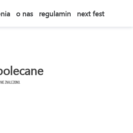
nia
o nas
regulamin
next fest
polecane
 nie znaleziono.