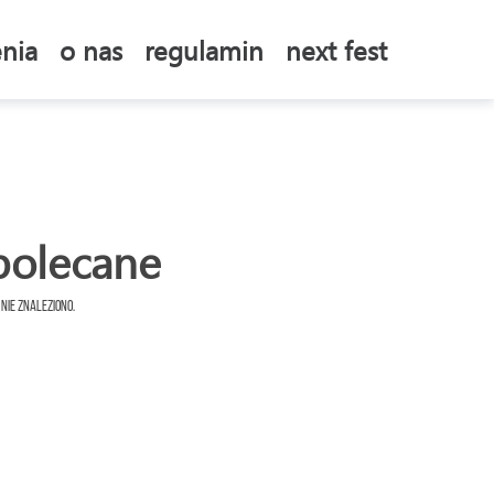
nia
o nas
regulamin
next fest
polecane
 nie znaleziono.