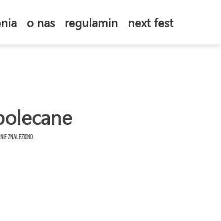
nia
o nas
regulamin
next fest
polecane
 nie znaleziono.