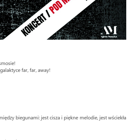
smosie!
alaktyce far, far, away!
iędzy biegunami: jest cisza i piękne melodie, jest wściekła